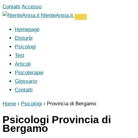
Vai
Contatti
Accesso
al
NienteAnsia.it
contenuto
Homepage
Disturbi
Psicologi
Test
Articoli
Psicoterapie
Glossario
Contatti
Home
›
Psicologi
›
Provincia di Bergamo
Psicologi Provincia di
Bergamo