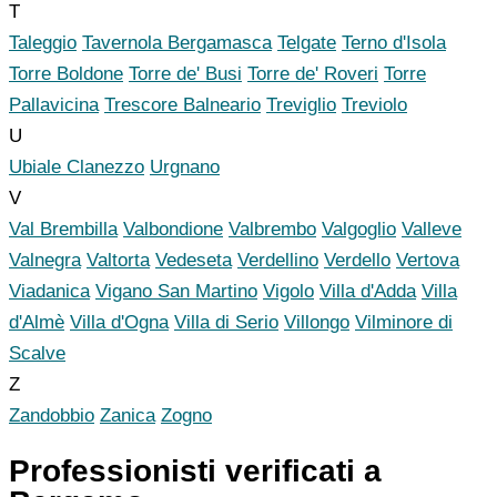
T
Taleggio
Tavernola Bergamasca
Telgate
Terno d'Isola
Torre Boldone
Torre de' Busi
Torre de' Roveri
Torre
Pallavicina
Trescore Balneario
Treviglio
Treviolo
U
Ubiale Clanezzo
Urgnano
V
Val Brembilla
Valbondione
Valbrembo
Valgoglio
Valleve
Valnegra
Valtorta
Vedeseta
Verdellino
Verdello
Vertova
Viadanica
Vigano San Martino
Vigolo
Villa d'Adda
Villa
d'Almè
Villa d'Ogna
Villa di Serio
Villongo
Vilminore di
Scalve
Z
Zandobbio
Zanica
Zogno
Professionisti verificati a