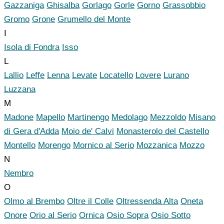
Gazzaniga
Ghisalba
Gorlago
Gorle
Gorno
Grassobbio
Gromo
Grone
Grumello del Monte
I
Isola di Fondra
Isso
L
Lallio
Leffe
Lenna
Levate
Locatello
Lovere
Lurano
Luzzana
M
Madone
Mapello
Martinengo
Medolago
Mezzoldo
Misano
di Gera d'Adda
Moio de' Calvi
Monasterolo del Castello
Montello
Morengo
Mornico al Serio
Mozzanica
Mozzo
N
Nembro
O
Olmo al Brembo
Oltre il Colle
Oltressenda Alta
Oneta
Onore
Orio al Serio
Ornica
Osio Sopra
Osio Sotto