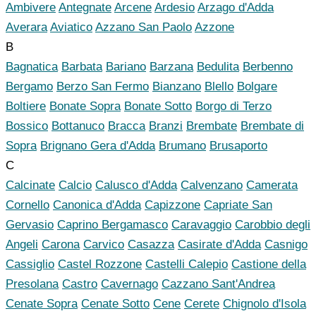
Ambivere
Antegnate
Arcene
Ardesio
Arzago d'Adda
Averara
Aviatico
Azzano San Paolo
Azzone
B
Bagnatica
Barbata
Bariano
Barzana
Bedulita
Berbenno
Bergamo
Berzo San Fermo
Bianzano
Blello
Bolgare
Boltiere
Bonate Sopra
Bonate Sotto
Borgo di Terzo
Bossico
Bottanuco
Bracca
Branzi
Brembate
Brembate di
Sopra
Brignano Gera d'Adda
Brumano
Brusaporto
C
Calcinate
Calcio
Calusco d'Adda
Calvenzano
Camerata
Cornello
Canonica d'Adda
Capizzone
Capriate San
Gervasio
Caprino Bergamasco
Caravaggio
Carobbio degli
Angeli
Carona
Carvico
Casazza
Casirate d'Adda
Casnigo
Cassiglio
Castel Rozzone
Castelli Calepio
Castione della
Presolana
Castro
Cavernago
Cazzano Sant'Andrea
Cenate Sopra
Cenate Sotto
Cene
Cerete
Chignolo d'Isola