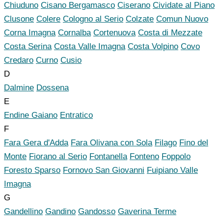
Chiuduno
Cisano Bergamasco
Ciserano
Cividate al Piano
Clusone
Colere
Cologno al Serio
Colzate
Comun Nuovo
Corna Imagna
Cornalba
Cortenuova
Costa di Mezzate
Costa Serina
Costa Valle Imagna
Costa Volpino
Covo
Credaro
Curno
Cusio
D
Dalmine
Dossena
E
Endine Gaiano
Entratico
F
Fara Gera d'Adda
Fara Olivana con Sola
Filago
Fino del
Monte
Fiorano al Serio
Fontanella
Fonteno
Foppolo
Foresto Sparso
Fornovo San Giovanni
Fuipiano Valle
Imagna
G
Gandellino
Gandino
Gandosso
Gaverina Terme