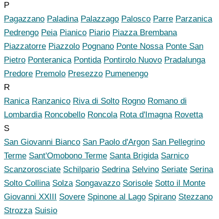
P
Pagazzano
Paladina
Palazzago
Palosco
Parre
Parzanica
Pedrengo
Peia
Pianico
Piario
Piazza Brembana
Piazzatorre
Piazzolo
Pognano
Ponte Nossa
Ponte San
Pietro
Ponteranica
Pontida
Pontirolo Nuovo
Pradalunga
Predore
Premolo
Presezzo
Pumenengo
R
Ranica
Ranzanico
Riva di Solto
Rogno
Romano di
Lombardia
Roncobello
Roncola
Rota d'Imagna
Rovetta
S
San Giovanni Bianco
San Paolo d'Argon
San Pellegrino
Terme
Sant'Omobono Terme
Santa Brigida
Sarnico
Scanzorosciate
Schilpario
Sedrina
Selvino
Seriate
Serina
Solto Collina
Solza
Songavazzo
Sorisole
Sotto il Monte
Giovanni XXIII
Sovere
Spinone al Lago
Spirano
Stezzano
Strozza
Suisio