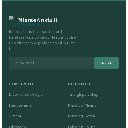
NienteAnsia.it
Informazione e supporto per il
benessere psicologico. Test, articoli e
una directory di professionisti in tutta
Italia.
ISCRIVITI
CONTENUTI
DIRECTORY
Disturbi psicologici
Tutti gli psicologi
Psicoterapie
Psicologi Milano
Articoli
Psicologi Roma
Glossario
Psicologi Torino