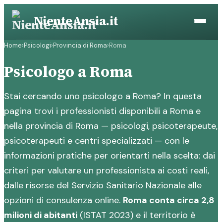
Vai
NienteAnsia.it
al
contenuto
Home
›
Psicologi
›
Provincia di Roma
›
Roma
Psicologo a Roma
Stai cercando uno psicologo a Roma? In questa
pagina trovi i professionisti disponibili a Roma e
nella provincia di Roma — psicologi, psicoterapeute,
psicoterapeuti e centri specializzati — con le
informazioni pratiche per orientarti nella scelta: dai
criteri per valutare un professionista ai costi reali,
dalle risorse del Servizio Sanitario Nazionale alle
opzioni di consulenza online.
Roma conta circa 2,8
milioni di abitanti
(ISTAT 2023) e il territorio è