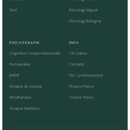
Test
Psicologi Napoli
Psicologi Bologna
PSICOTERAPIE
INFO
Cognitivo comportamentale
Chi siamo
Psicoanalisi
Contatti
EMDR
Per i professionisti
Terapia di coppia
Privacy Policy
Mindfulness
Cookie Policy
Terapia familiare