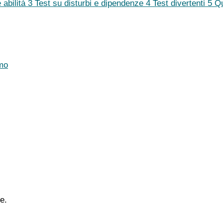
 abilità
3
Test su disturbi e dipendenze
4
Test divertenti
5
Q
mo
e.