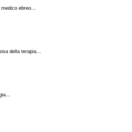
0), medico ebreo…
tosa della terapia…
ogia…