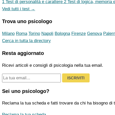
1
Test di personalità e carattere
2
Test di logica, memoria e
Vedi tutti i test →
Trova uno psicologo
Milano
Roma
Torino
Napoli
Bologna
Firenze
Genova
Paler
Cerca in tutta la directory
Resta aggiornato
Ricevi articoli e consigli di psicologia nella tua email.
ISCRIVITI
Sei uno psicologo?
Reclama la tua scheda e fatti trovare da chi ha bisogno di t
Reclama la tua scheda