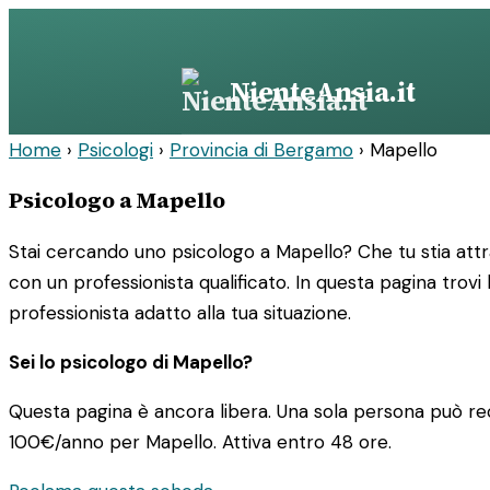
Vai
al
contenuto
NienteAnsia.it
Home
›
Psicologi
›
Provincia di Bergamo
›
Mapello
Psicologo a Mapello
Stai cercando uno psicologo a Mapello? Che tu stia att
con un professionista qualificato. In questa pagina trovi 
professionista adatto alla tua situazione.
Sei lo psicologo di Mapello?
Questa pagina è ancora libera. Una sola persona può rec
100€/anno
per Mapello. Attiva entro 48 ore.