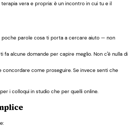
rapia vera e propria: è un incontro in cui tu e il
n poche parole cosa ti porta a cercare aiuto — non
e ti fa alcune domande per capire meglio. Non c'è nulla di
tete concordare come proseguire. Se invece senti che
er i colloqui in studio che per quelli online.
mplice
e: