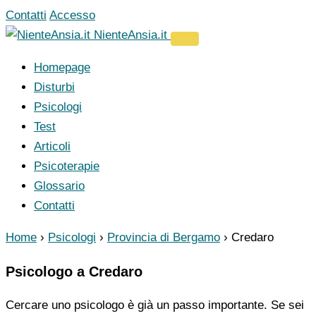
Vai
Contatti
Accesso
al
NienteAnsia.it
contenuto
Homepage
Disturbi
Psicologi
Test
Articoli
Psicoterapie
Glossario
Contatti
Home
›
Psicologi
›
Provincia di Bergamo
›
Credaro
Psicologo a Credaro
Cercare uno psicologo è già un passo importante. Se sei