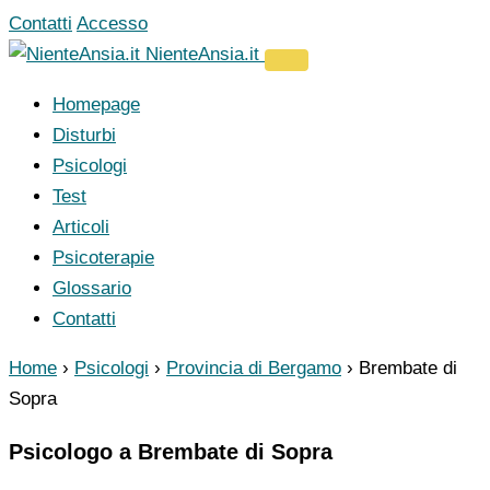
Vai
Contatti
Accesso
al
NienteAnsia.it
contenuto
Homepage
Disturbi
Psicologi
Test
Articoli
Psicoterapie
Glossario
Contatti
Home
›
Psicologi
›
Provincia di Bergamo
›
Brembate di
Sopra
Psicologo a Brembate di Sopra