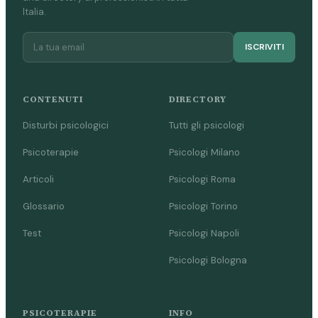
Italia.
ISCRIVITI
CONTENUTI
DIRECTORY
Disturbi psicologici
Tutti gli psicologi
Psicoterapie
Psicologi Milano
Articoli
Psicologi Roma
Glossario
Psicologi Torino
Test
Psicologi Napoli
Psicologi Bologna
PSICOTERAPIE
INFO