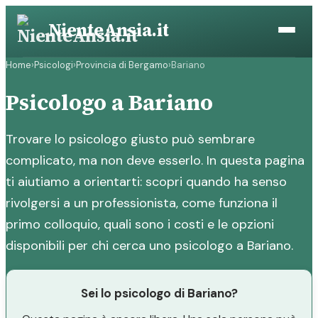
Vai
NienteAnsia.it
al
contenuto
Home
›
Psicologi
›
Provincia di Bergamo
›
Bariano
Psicologo a Bariano
Trovare lo psicologo giusto può sembrare
complicato, ma non deve esserlo. In questa pagina
ti aiutiamo a orientarti: scopri quando ha senso
rivolgersi a un professionista, come funziona il
primo colloquio, quali sono i costi e le opzioni
disponibili per chi cerca uno psicologo a Bariano.
Sei lo psicologo di Bariano?