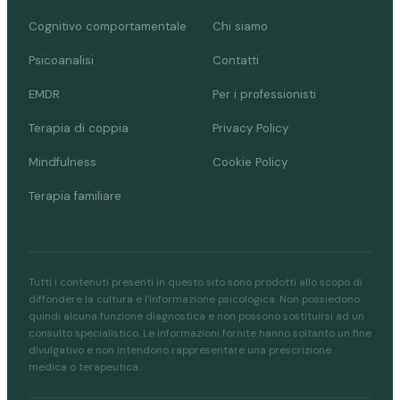
Cognitivo comportamentale
Chi siamo
Psicoanalisi
Contatti
EMDR
Per i professionisti
Terapia di coppia
Privacy Policy
Mindfulness
Cookie Policy
Terapia familiare
Tutti i contenuti presenti in questo sito sono prodotti allo scopo di
diffondere la cultura e l'informazione psicologica. Non possiedono
quindi alcuna funzione diagnostica e non possono sostituirsi ad un
consulto specialistico. Le informazioni fornite hanno soltanto un fine
divulgativo e non intendono rappresentare una prescrizione
medica o terapeutica.