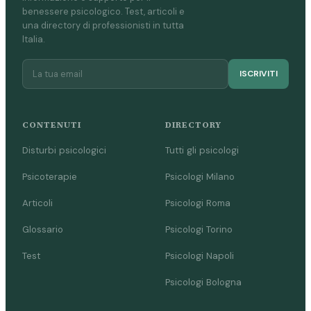
benessere psicologico. Test, articoli e
una directory di professionisti in tutta
Italia.
ISCRIVITI
CONTENUTI
DIRECTORY
Disturbi psicologici
Tutti gli psicologi
Psicoterapie
Psicologi Milano
Articoli
Psicologi Roma
Glossario
Psicologi Torino
Test
Psicologi Napoli
Psicologi Bologna