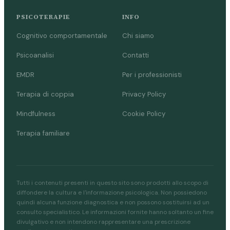
PSICOTERAPIE
INFO
Cognitivo comportamentale
Chi siamo
Psicoanalisi
Contatti
EMDR
Per i professionisti
Terapia di coppia
Privacy Policy
Mindfulness
Cookie Policy
Terapia familiare
Tutti i contenuti presenti in questo sito sono prodotti allo scopo di
diffondere la cultura e l'informazione psicologica. Non possiedono
quindi alcuna funzione diagnostica e non possono sostituirsi ad un
consulto specialistico. Le informazioni fornite hanno soltanto un fine
divulgativo e non intendono rappresentare una prescrizione