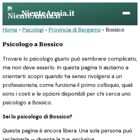
Vai
NienteAnsia.it
al
contenuto
Home
›
Psicologi
›
Provincia di Bergamo
›
Bossico
Psicologo a Bossico
Trovare lo psicologo giusto può sembrare complicato,
ma non deve esserlo. In questa pagina ti aiutiamo a
orientarti: scopri quando ha senso rivolgersi a un
professionista, come funziona il primo colloquio, quali
sono i costi e le opzioni disponibili per chi cerca uno
psicologo a Bossico.
Sei lo psicologo di Bossico?
Questa pagina è ancora libera. Una sola persona può
reclamarla — diventa la tua, esclusiva.