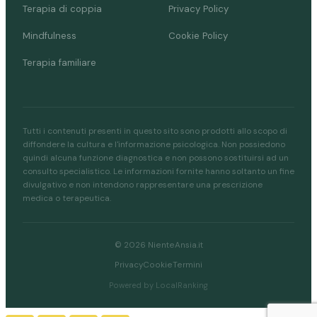
Terapia di coppia
Privacy Policy
Mindfulness
Cookie Policy
Terapia familiare
Tutti i contenuti presenti in questo sito sono prodotti allo scopo di
diffondere la cultura e l'informazione psicologica. Non possiedono
quindi alcuna funzione diagnostica e non possono sostituirsi ad un
consulto specialistico. Le informazioni fornite hanno soltanto un fine
divulgativo e non intendono rappresentare una prescrizione
medica o terapeutica.
© 2026 NienteAnsia.it
Privacy
Cookie
Termini
Powered by LocalRanking