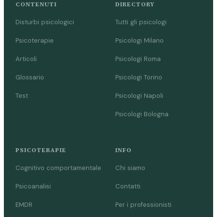
CONTENUTI
DIRECTORY
Disturbi psicologici
Tutti gli psicologi
Psicoterapie
Psicologi Milano
Articoli
Psicologi Roma
Glossario
Psicologi Torino
Test
Psicologi Napoli
Psicologi Bologna
PSICOTERAPIE
INFO
Cognitivo comportamentale
Chi siamo
Psicoanalisi
Contatti
EMDR
Per i professionisti