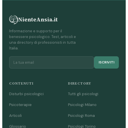
NienteAnsia.it
Informazione e supporto per il
benessere psicologico. Test, articoli e
una directory di professionisti in tutta
Italia.
ISCRIVITI
CONTENUTI
DIRECTORY
Disturbi psicologici
Tutti gli psicologi
Psicoterapie
Psicologi Milano
Articoli
Psicologi Roma
Glossario
Psicologi Torino