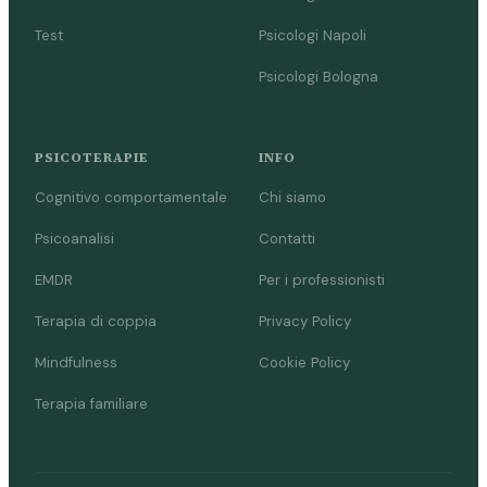
Test
Psicologi Napoli
Psicologi Bologna
PSICOTERAPIE
INFO
Cognitivo comportamentale
Chi siamo
Psicoanalisi
Contatti
EMDR
Per i professionisti
Terapia di coppia
Privacy Policy
Mindfulness
Cookie Policy
Terapia familiare