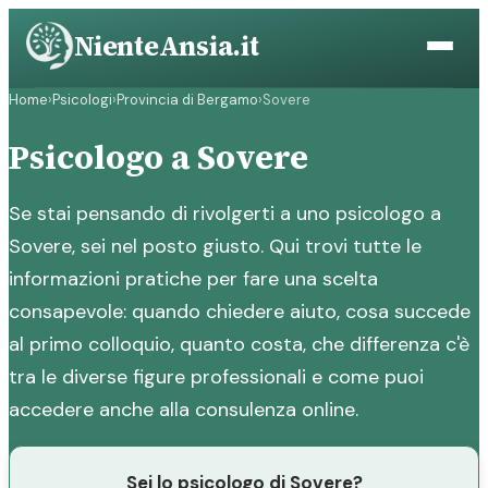
Vai
NienteAnsia.it
al
contenuto
Home
›
Psicologi
›
Provincia di Bergamo
›
Sovere
Psicologo a Sovere
Se stai pensando di rivolgerti a uno psicologo a
Sovere, sei nel posto giusto. Qui trovi tutte le
informazioni pratiche per fare una scelta
consapevole: quando chiedere aiuto, cosa succede
al primo colloquio, quanto costa, che differenza c'è
tra le diverse figure professionali e come puoi
accedere anche alla consulenza online.
Sei lo psicologo di Sovere?