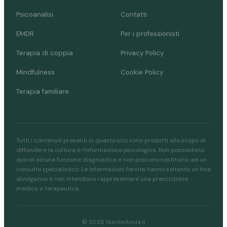
Psicoanalisi
Contatti
EMDR
Per i professionisti
Terapia di coppia
Privacy Policy
Mindfulness
Cookie Policy
Terapia familiare
Tutti i contenuti presenti in questo sito sono prodotti allo scopo di
diffondere la cultura e l'informazione psicologica. Non possiedono
quindi alcuna funzione diagnostica e non possono sostituirsi ad un
consulto specialistico. Le informazioni fornite hanno soltanto un fine
divulgativo e non intendono rappresentare una prescrizione
medica o terapeutica.
© 2026 NienteAnsia.it