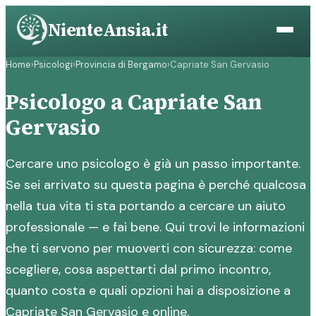
Vai
NienteAnsia.it
al
contenuto
Home
›
Psicologi
›
Provincia di Bergamo
›
Capriate San Gervasio
Psicologo a Capriate San
Gervasio
Cercare uno psicologo è già un passo importante.
Se sei arrivato su questa pagina è perché qualcosa
nella tua vita ti sta portando a cercare un aiuto
professionale — e fai bene. Qui trovi le informazioni
che ti servono per muoverti con sicurezza: come
scegliere, cosa aspettarti dal primo incontro,
quanto costa e quali opzioni hai a disposizione a
Capriate San Gervasio e online.