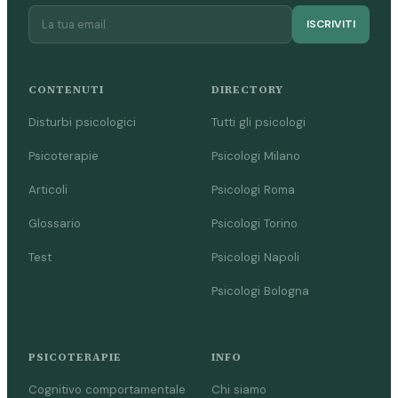
ISCRIVITI
CONTENUTI
DIRECTORY
Disturbi psicologici
Tutti gli psicologi
Psicoterapie
Psicologi Milano
Articoli
Psicologi Roma
Glossario
Psicologi Torino
Test
Psicologi Napoli
Psicologi Bologna
PSICOTERAPIE
INFO
Cognitivo comportamentale
Chi siamo