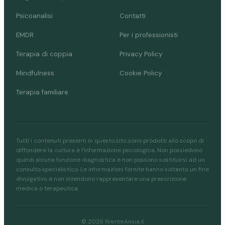
Psicoanalisi
Contatti
EMDR
Per i professionisti
Terapia di coppia
Privacy Policy
Mindfulness
Cookie Policy
Terapia familiare
Tutti i contenuti presenti in questo sito sono prodotti allo scopo di
diffondere la cultura e l'informazione psicologica. Non possiedono
quindi alcuna funzione diagnostica e non possono sostituirsi ad un
consulto specialistico. Le informazioni fornite hanno soltanto un fine
divulgativo e non intendono rappresentare una prescrizione
medica o terapeutica.
© 2026 NienteAnsia.it