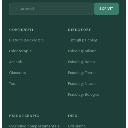
ISCRIVITI
CONTENUTI
DIRECTORY
Disturbi psicologici
Tutti gli psicologi
Psicoterapie
Psicologi Milano
Articoli
Psicologi Roma
Glossario
Psicologi Torino
Test
Psicologi Napoli
Psicologi Bologna
PSICOTERAPIE
INFO
Cognitivo comportamentale
Chi siamo