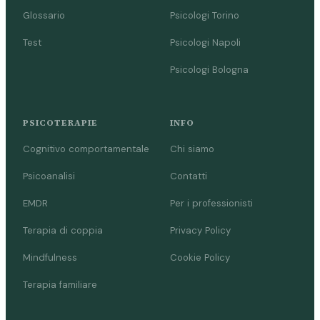
Glossario
Psicologi Torino
Test
Psicologi Napoli
Psicologi Bologna
PSICOTERAPIE
INFO
Cognitivo comportamentale
Chi siamo
Psicoanalisi
Contatti
EMDR
Per i professionisti
Terapia di coppia
Privacy Policy
Mindfulness
Cookie Policy
Terapia familiare