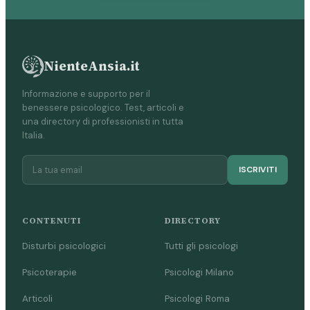
NienteAnsia.it
Informazione e supporto per il
benessere psicologico. Test, articoli e
una directory di professionisti in tutta
Italia.
ISCRIVITI
CONTENUTI
DIRECTORY
Disturbi psicologici
Tutti gli psicologi
Psicoterapie
Psicologi Milano
Articoli
Psicologi Roma