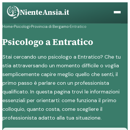
Vai
NienteAnsia.it
al
contenuto
Home
›
Psicologi
›
Provincia di Bergamo
›
Entratico
Psicologo a Entratico
Stai cercando uno psicologo a Entratico? Che tu
stia attraversando un momento difficile o voglia
semplicemente capire meglio quello che senti, il
primo passo è parlare con un professionista
qualificato. In questa pagina trovi le informazioni
essenziali per orientarti: come funziona il primo
colloquio, quanto costa, come scegliere il
professionista adatto alla tua situazione.