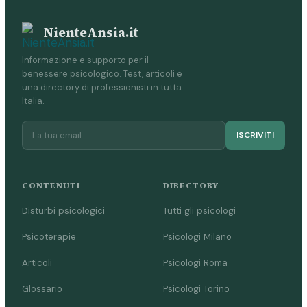
NienteAnsia.it
Informazione e supporto per il
benessere psicologico. Test, articoli e
una directory di professionisti in tutta
Italia.
ISCRIVITI
CONTENUTI
DIRECTORY
Disturbi psicologici
Tutti gli psicologi
Psicoterapie
Psicologi Milano
Articoli
Psicologi Roma
Glossario
Psicologi Torino