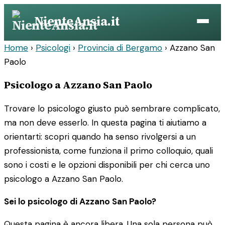
Vai
NienteAnsia.it
al
contenuto
Home
›
Psicologi
›
Provincia di Bergamo
›
Azzano San
Paolo
Psicologo a Azzano San Paolo
Trovare lo psicologo giusto può sembrare complicato,
ma non deve esserlo. In questa pagina ti aiutiamo a
orientarti: scopri quando ha senso rivolgersi a un
professionista, come funziona il primo colloquio, quali
sono i costi e le opzioni disponibili per chi cerca uno
psicologo a Azzano San Paolo.
Sei lo psicologo di Azzano San Paolo?
Questa pagina è ancora libera. Una sola persona può