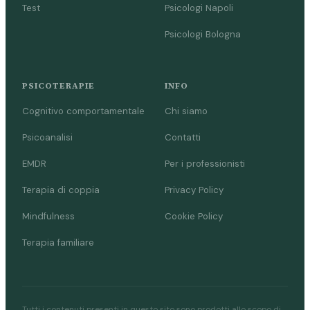
Test
Psicologi Napoli
Psicologi Bologna
PSICOTERAPIE
INFO
Cognitivo comportamentale
Chi siamo
Psicoanalisi
Contatti
EMDR
Per i professionisti
Terapia di coppia
Privacy Policy
Mindfulness
Cookie Policy
Terapia familiare
Tutti i contenuti presenti in questo sito sono prodotti allo scopo di