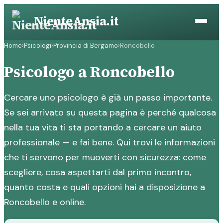
Vai
NienteAnsia.it
al
contenuto
Home
›
Psicologi
›
Provincia di Bergamo
›
Roncobello
Psicologo a Roncobello
Cercare uno psicologo è già un passo importante.
Se sei arrivato su questa pagina è perché qualcosa
nella tua vita ti sta portando a cercare un aiuto
professionale — e fai bene. Qui trovi le informazioni
che ti servono per muoverti con sicurezza: come
scegliere, cosa aspettarti dal primo incontro,
quanto costa e quali opzioni hai a disposizione a
Roncobello e online.