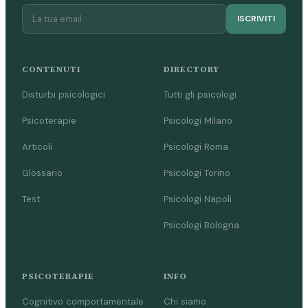
ISCRIVITI
CONTENUTI
DIRECTORY
Disturbi psicologici
Tutti gli psicologi
Psicoterapie
Psicologi Milano
Articoli
Psicologi Roma
Glossario
Psicologi Torino
Test
Psicologi Napoli
Psicologi Bologna
PSICOTERAPIE
INFO
Cognitivo comportamentale
Chi siamo