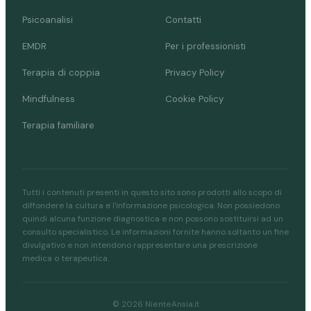
Psicoanalisi
Contatti
EMDR
Per i professionisti
Terapia di coppia
Privacy Policy
Mindfulness
Cookie Policy
Terapia familiare
Tutti i contenuti presenti in questo sito sono prodotti allo scopo di
diffondere la cultura e l'informazione psicologica. Non possiedono
quindi alcuna funzione diagnostica e non possono sostituirsi ad un
consulto specialistico. Le informazioni fornite hanno soltanto un fine
divulgativo e non intendono rappresentare una prescrizione
medica o terapeutica.
© 2026 NienteAnsia.it