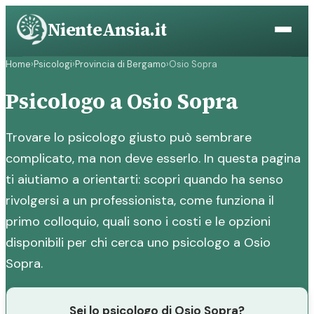
Vai
NienteAnsia.it
al
contenuto
Home
›
Psicologi
›
Provincia di Bergamo
›
Osio Sopra
Psicologo a Osio Sopra
Trovare lo psicologo giusto può sembrare
complicato, ma non deve esserlo. In questa pagina
ti aiutiamo a orientarti: scopri quando ha senso
rivolgersi a un professionista, come funziona il
primo colloquio, quali sono i costi e le opzioni
disponibili per chi cerca uno psicologo a Osio
Sopra.
Sei lo psicologo di Osio Sopra?