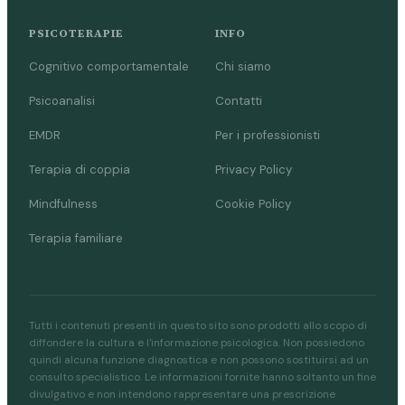
PSICOTERAPIE
INFO
Cognitivo comportamentale
Chi siamo
Psicoanalisi
Contatti
EMDR
Per i professionisti
Terapia di coppia
Privacy Policy
Mindfulness
Cookie Policy
Terapia familiare
Tutti i contenuti presenti in questo sito sono prodotti allo scopo di
diffondere la cultura e l'informazione psicologica. Non possiedono
quindi alcuna funzione diagnostica e non possono sostituirsi ad un
consulto specialistico. Le informazioni fornite hanno soltanto un fine
divulgativo e non intendono rappresentare una prescrizione