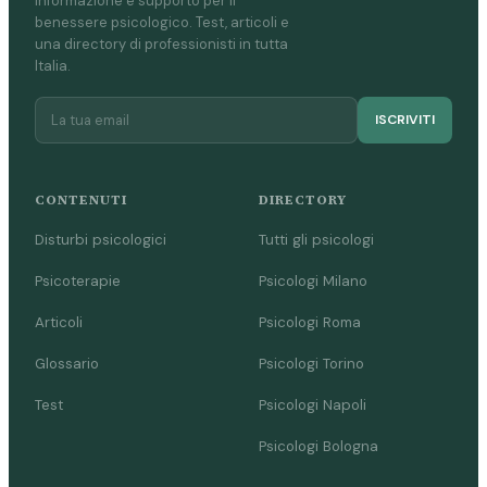
Informazione e supporto per il
benessere psicologico. Test, articoli e
una directory di professionisti in tutta
Italia.
ISCRIVITI
CONTENUTI
DIRECTORY
Disturbi psicologici
Tutti gli psicologi
Psicoterapie
Psicologi Milano
Articoli
Psicologi Roma
Glossario
Psicologi Torino
Test
Psicologi Napoli
Psicologi Bologna