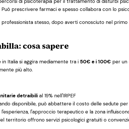
percorsi di psicoterapia per il trattamento di disturbi psic
ia. Può prescrivere farmaci e spesso collabora con lo ps
l professionista stesso, dopo averti conosciuto nel primo co
mbilla: cosa sapere
in Italia si aggira mediamente tra i
50€ e i 100€
per un c
mente più alto.
itarie detraibili
al 19% nell'IRPEF
ando disponibile, può abbattere il costo delle sedute per
e: l'esperienza, l'approccio terapeutico e la zona influisco
el territorio offrono servizi psicologici gratuiti o conv