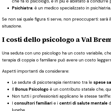
che fa lo psicologo, e in più è abilitato a condurre 
Psichiatra
: è un medico specializzato in psichiatr
Se non sai quale figura ti serve, non preoccuparti: sarà i
situazione.
I costi dello psicologo a Val Bre
Una seduta con uno psicologo ha un costo variabile, che 
terapia di coppia o familiare può avere un costo legger
Aspetti importanti da considerare:
Le sedute di psicoterapia rientrano tra le
spese san
Il
Bonus Psicologo
è un contributo statale che, qu
Non tutti i professionisti applicano le stesse tariff
I
consultori familiari
e i
centri di salute mentale
d
lunghe