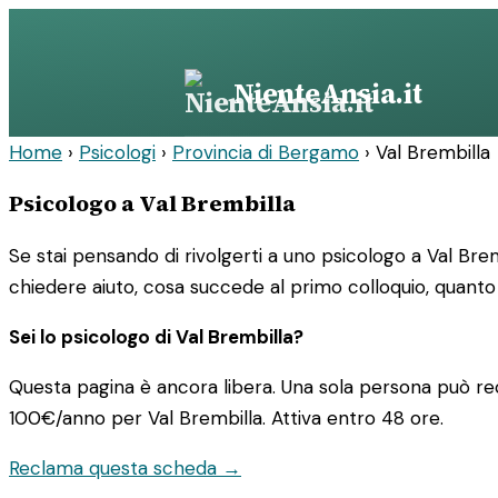
Vai
al
contenuto
NienteAnsia.it
Home
›
Psicologi
›
Provincia di Bergamo
›
Val Brembilla
Psicologo a Val Brembilla
Se stai pensando di rivolgerti a uno psicologo a Val Brem
chiedere aiuto, cosa succede al primo colloquio, quanto 
Sei lo psicologo di Val Brembilla?
Questa pagina è ancora libera. Una sola persona può rec
100€/anno
per Val Brembilla. Attiva entro 48 ore.
Reclama questa scheda →