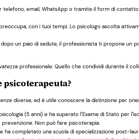
er telefono, email, WhatsApp o tramite il form di contat
i preoccupa, con i tuoi tempi. Lo psicologo ascolta attiv
 dopo un paio di sedute, il professionista ti propone un p
atezza professionale. Quello che condividi durante il collo
 e psicoterapeuta?
e diverse, ed è utile conoscere la distinzione per orient
psicologia (5 anni) e ha superato l'Esame di Stato per l'is
di prevenzione. Non può fare psicoterapia.
e ha completato una scuola di specializzazione post-laure