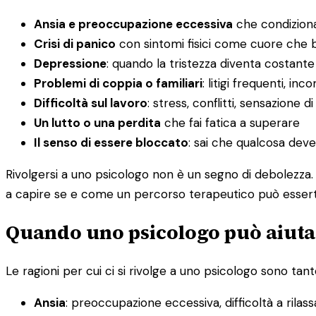
Ansia e preoccupazione eccessiva
che condiziona
Crisi di panico
con sintomi fisici come cuore che ba
Depressione
: quando la tristezza diventa costante
Problemi di coppia o familiari
: litigi frequenti, i
Difficoltà sul lavoro
: stress, conflitti, sensazione d
Un lutto o una perdita
che fai fatica a superare
Il senso di essere bloccato
: sai che qualcosa dev
Rivolgersi a uno psicologo non è un segno di debolezza. 
a capire se e come un percorso terapeutico può esserti 
Quando uno psicologo può aiutar
Le ragioni per cui ci si rivolge a uno psicologo sono tante
Ansia
: preoccupazione eccessiva, difficoltà a rilas