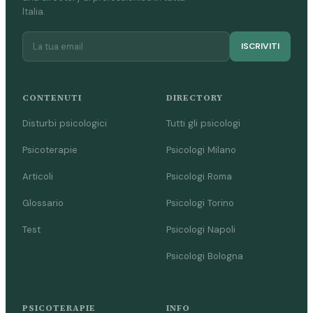
Italia.
ISCRIVITI
CONTENUTI
DIRECTORY
Disturbi psicologici
Tutti gli psicologi
Psicoterapie
Psicologi Milano
Articoli
Psicologi Roma
Glossario
Psicologi Torino
Test
Psicologi Napoli
Psicologi Bologna
PSICOTERAPIE
INFO