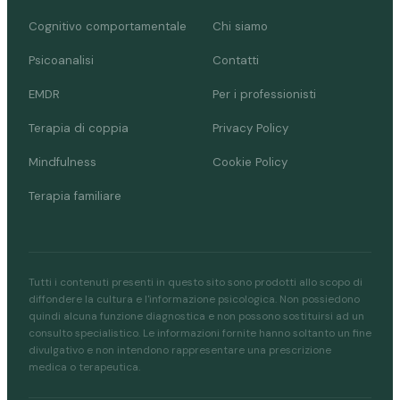
Cognitivo comportamentale
Chi siamo
Psicoanalisi
Contatti
EMDR
Per i professionisti
Terapia di coppia
Privacy Policy
Mindfulness
Cookie Policy
Terapia familiare
Tutti i contenuti presenti in questo sito sono prodotti allo scopo di
diffondere la cultura e l'informazione psicologica. Non possiedono
quindi alcuna funzione diagnostica e non possono sostituirsi ad un
consulto specialistico. Le informazioni fornite hanno soltanto un fine
divulgativo e non intendono rappresentare una prescrizione
medica o terapeutica.