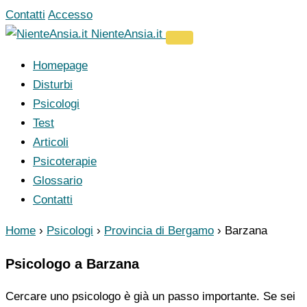
Vai
Contatti
Accesso
al
NienteAnsia.it
contenuto
Homepage
Disturbi
Psicologi
Test
Articoli
Psicoterapie
Glossario
Contatti
Home
›
Psicologi
›
Provincia di Bergamo
›
Barzana
Psicologo a Barzana
Cercare uno psicologo è già un passo importante. Se sei