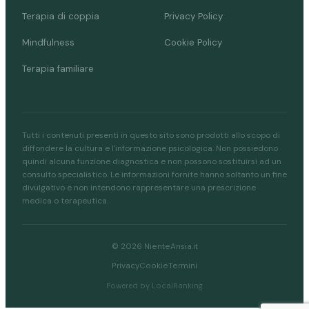
Terapia di coppia
Privacy Policy
Mindfulness
Cookie Policy
Terapia familiare
Tutti i contenuti presenti in questo sito sono prodotti allo scopo di
diffondere la cultura e l'informazione psicologica. Non possiedono
quindi alcuna funzione diagnostica e non possono sostituirsi ad un
consulto specialistico. Le informazioni fornite hanno soltanto un fine
divulgativo e non intendono rappresentare una prescrizione
medica o terapeutica.
© 2026 NienteAnsia.it
Privacy
Cookie
Termini
Powered by LocalRanking