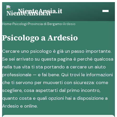
Vai
NienteAnsia.it
al
contenuto
Home
›
Psicologi
›
Provincia di Bergamo
›
Ardesio
Psicologo a Ardesio
Cercare uno psicologo è già un passo importante.
Se sei arrivato su questa pagina è perché qualcosa
nella tua vita ti sta portando a cercare un aiuto
professionale — e fai bene. Qui trovi le informazioni
che ti servono per muoverti con sicurezza: come
scegliere, cosa aspettarti dal primo incontro,
quanto costa e quali opzioni hai a disposizione a
Ardesio e online.