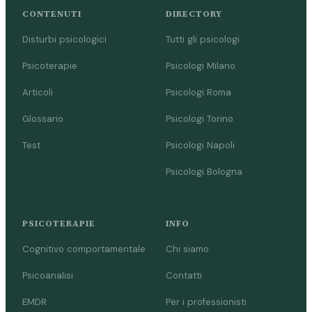
CONTENUTI
DIRECTORY
Disturbi psicologici
Tutti gli psicologi
Psicoterapie
Psicologi Milano
Articoli
Psicologi Roma
Glossario
Psicologi Torino
Test
Psicologi Napoli
Psicologi Bologna
PSICOTERAPIE
INFO
Cognitivo comportamentale
Chi siamo
Psicoanalisi
Contatti
EMDR
Per i professionisti