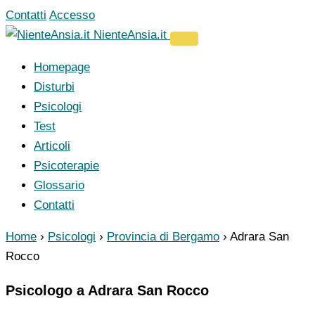
Vai
Contatti
Accesso
al
NienteAnsia.it
contenuto
Homepage
Disturbi
Psicologi
Test
Articoli
Psicoterapie
Glossario
Contatti
Home
›
Psicologi
›
Provincia di Bergamo
›
Adrara San
Rocco
Psicologo a Adrara San Rocco