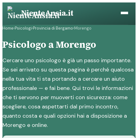
Vai
NienteAnsia.it
al
contenuto
Home
›
Psicologi
›
Provincia di Bergamo
›
Morengo
Psicologo a Morengo
Cercare uno psicologo è già un passo importante.
Se sei arrivato su questa pagina è perché qualcosa
nella tua vita ti sta portando a cercare un aiuto
professionale — e fai bene. Qui trovi le informazioni
che ti servono per muoverti con sicurezza: come
scegliere, cosa aspettarti dal primo incontro,
quanto costa e quali opzioni hai a disposizione a
Morengo e online.