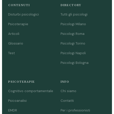
CONTENUTI
DIRECTORY
Disturbi psicologici
Tutti gli psicologi
Psicoterapie
Psicologi Milano
Articoli
Psicologi Roma
Glossario
Psicologi Torino
Test
Psicologi Napoli
Psicologi Bologna
PSICOTERAPIE
INFO
Cognitivo comportamentale
Chi siamo
Psicoanalisi
Contatti
EMDR
Per i professionisti