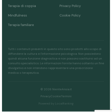
Terapia di coppia
Privacy Policy
Mindfulness
Cookie Policy
Terapia familiare
Tutti i contenuti presenti in questo sito sono prodotti allo scopo di
diffondere la cultura e l'informazione psicologica. Non possiedono
quindi alcuna funzione diagnostica e non possono sostituirsi ad un
consulto specialistico. Le informazioni fornite hanno soltanto un fine
divulgativo e non intendono rappresentare una prescrizione
medica o terapeutica.
© 2026 NienteAnsia.it
Privacy
Cookie
Termini
Powered by LocalRanking