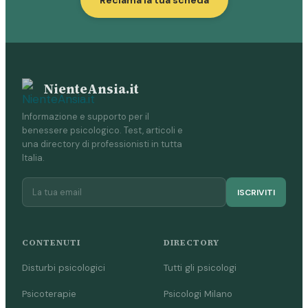
Reclama la tua scheda
NienteAnsia.it
Informazione e supporto per il
benessere psicologico. Test, articoli e
una directory di professionisti in tutta
Italia.
ISCRIVITI
CONTENUTI
DIRECTORY
Disturbi psicologici
Tutti gli psicologi
Psicoterapie
Psicologi Milano