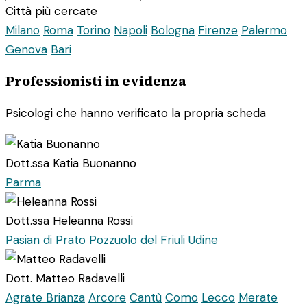
Città più cercate
Milano
Roma
Torino
Napoli
Bologna
Firenze
Palermo
Genova
Bari
Professionisti in evidenza
Psicologi che hanno verificato la propria scheda
Dott.ssa Katia Buonanno
Parma
Dott.ssa Heleanna Rossi
Pasian di Prato
Pozzuolo del Friuli
Udine
Dott. Matteo Radavelli
Agrate Brianza
Arcore
Cantù
Como
Lecco
Merate