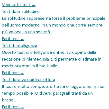
Vedi tutti i test →
Test della solitudine
La solitudine rappresenta forse il problema principale
dell’uomo moderno. In un mondo che corre sempre
più veloce, in una società...
Fai il test →
Test di intelligenza
Questo test di intelligenza online, sviluppato dalla
redazione di NienteAnsia.it, ti permette di stimare in
modo orientativo il tuo livello...
Fai il test →
Test della velocità di lettura
Il test è molto semplice: si tratta di leggere nel minor
tempo possibile 10 diversi paragrafi tratti da un
brano....
Fai il test →