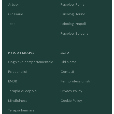
Articoli
Psicologi Roma
Glossario
Psicologi Torino
Test
Psicologi Napoli
Psicologi Bologna
PSICOTERAPIE
INFO
Cognitivo comportamentale
Chi siamo
Psicoanalisi
Contatti
EMDR
Per i professionisti
Terapia di coppia
Privacy Policy
Mindfulness
Cookie Policy
Terapia familiare