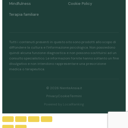
Mindfulness
Cookie Policy
Terapia familiare
Tutti i contenuti presenti in questo sito sono prodotti allo scopo di
diffondere la cultura e l'informazione psicologica. Non possiedono
quindi alcuna funzione diagnostica e non possono sostituirsi ad un
consulto specialistico. Le informazioni fornite hanno soltanto un fine
divulgativo e non intendono rappresentare una prescrizione
medica o terapeutica.
© 2026 NienteAnsia.it
Privacy
Cookie
Termini
Powered by LocalRanking