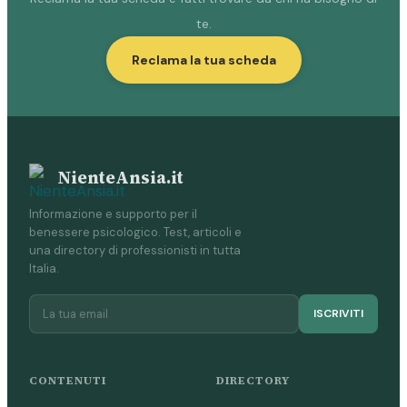
te.
Reclama la tua scheda
NienteAnsia.it
Informazione e supporto per il
benessere psicologico. Test, articoli e
una directory di professionisti in tutta
Italia.
ISCRIVITI
CONTENUTI
DIRECTORY