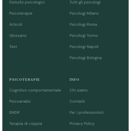
Disturbi psicologici
Tutti gli psicologi
Psicoterapie
Psicologi Milano
Articoli
Psicologi Roma
Glossario
Psicologi Torino
Test
Psicologi Napoli
Psicologi Bologna
PSICOTERAPIE
INFO
Cognitivo comportamentale
Chi siamo
Psicoanalisi
Contatti
EMDR
Per i professionisti
Terapia di coppia
Privacy Policy