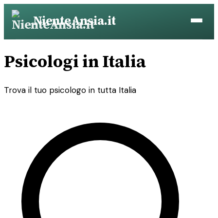
Vai
NienteAnsia.it
al
contenuto
Psicologi in Italia
Trova il tuo psicologo in tutta Italia