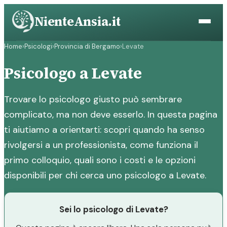
Vai
NienteAnsia.it
al
contenuto
Home
›
Psicologi
›
Provincia di Bergamo
›
Levate
Psicologo a Levate
Trovare lo psicologo giusto può sembrare
complicato, ma non deve esserlo. In questa pagina
ti aiutiamo a orientarti: scopri quando ha senso
rivolgersi a un professionista, come funziona il
primo colloquio, quali sono i costi e le opzioni
disponibili per chi cerca uno psicologo a Levate.
Sei lo psicologo di Levate?