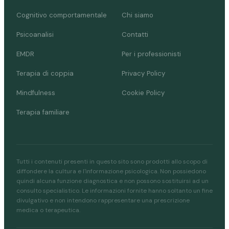
Cognitivo comportamentale
Chi siamo
Psicoanalisi
Contatti
EMDR
Per i professionisti
Terapia di coppia
Privacy Policy
Mindfulness
Cookie Policy
Terapia familiare
Tutti i contenuti presenti in questo sito sono prodotti allo scopo di
diffondere la cultura e l'informazione psicologica. Non possiedono
quindi alcuna funzione diagnostica e non possono sostituirsi ad un
consulto specialistico. Le informazioni fornite hanno soltanto un fine
divulgativo e non intendono rappresentare una prescrizione
medica o terapeutica.