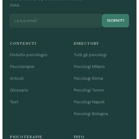
Italia.
ISCRIVITI
CONTENUTI
DIRECTORY
Disturbi psicologici
Tutti gli psicologi
Psicoterapie
Psicologi Milano
Articoli
Psicologi Roma
Glossario
Psicologi Torino
Test
Psicologi Napoli
Psicologi Bologna
PSICOTERAPIE
INFO