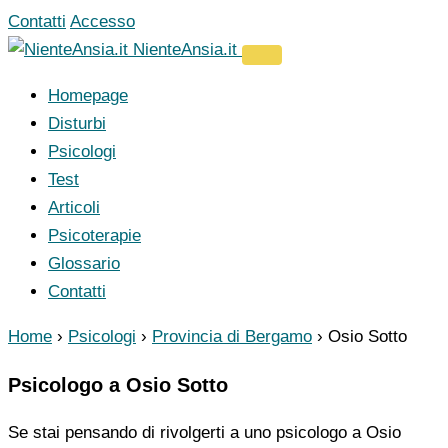
Vai
Contatti
Accesso
al
NienteAnsia.it
contenuto
Homepage
Disturbi
Psicologi
Test
Articoli
Psicoterapie
Glossario
Contatti
Home
›
Psicologi
›
Provincia di Bergamo
›
Osio Sotto
Psicologo a Osio Sotto
Se stai pensando di rivolgerti a uno psicologo a Osio