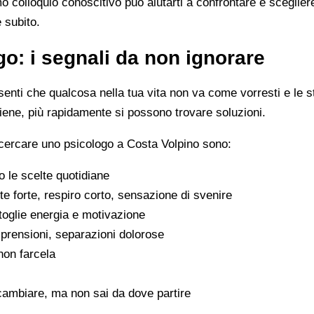
imo colloquio conoscitivo può aiutarti a confrontare e scegli
e subito.
o: i segnali da non ignorare
enti che qualcosa nella tua vita non va come vorresti e le s
viene, più rapidamente si possono trovare soluzioni.
 cercare uno psicologo a Costa Volpino sono:
 le scelte quotidiane
e forte, respiro corto, sensazione di svenire
 toglie energia e motivazione
omprensioni, separazioni dolorose
 non farcela
cambiare, ma non sai da dove partire