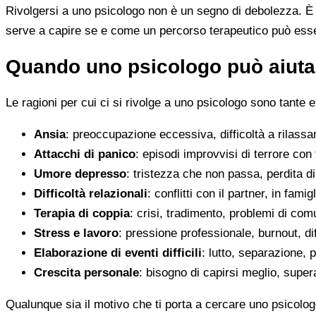
Rivolgersi a uno psicologo non è un segno di debolezza. È u
serve a capire se e come un percorso terapeutico può esser
Quando uno psicologo può aiutar
Le ragioni per cui ci si rivolge a uno psicologo sono tante e
Ansia
: preoccupazione eccessiva, difficoltà a rilassa
Attacchi di panico
: episodi improvvisi di terrore con 
Umore depresso
: tristezza che non passa, perdita 
Difficoltà relazionali
: conflitti con il partner, in fami
Terapia di coppia
: crisi, tradimento, problemi di co
Stress e lavoro
: pressione professionale, burnout, diff
Elaborazione di eventi difficili
: lutto, separazione, p
Crescita personale
: bisogno di capirsi meglio, super
Qualunque sia il motivo che ti porta a cercare uno psicolog