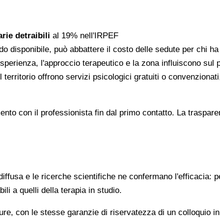
rie detraibili
al 19% nell'IRPEF
do disponibile, può abbattere il costo delle sedute per chi h
l'esperienza, l'approccio terapeutico e la zona influiscono sul
 territorio offrono servizi psicologici gratuiti o convenzion
gomento con il professionista fin dal primo contatto. La trasp
ffusa e le ricerche scientifiche ne confermano l'efficacia: p
ili a quelli della terapia in studio.
re, con le stesse garanzie di riservatezza di un colloquio i