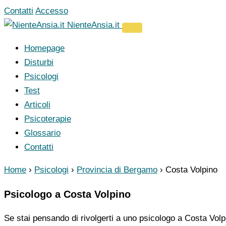
Vai
Contatti
Accesso
al
NienteAnsia.it
contenuto
Homepage
Disturbi
Psicologi
Test
Articoli
Psicoterapie
Glossario
Contatti
Home
›
Psicologi
›
Provincia di Bergamo
›
Costa Volpino
Psicologo a Costa Volpino
Se stai pensando di rivolgerti a uno psicologo a Costa Volpi