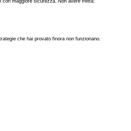
ere con maggiore sicurezza. Non avere fretta:
trategie che hai provato finora non funzionano.