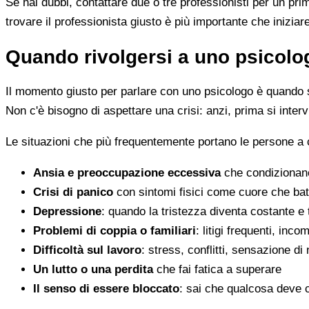
Se hai dubbi, contattare due o tre professionisti per un pr
trovare il professionista giusto è più importante che iniziar
Quando rivolgersi a uno psicolog
Il momento giusto per parlare con uno psicologo è quando s
Non c'è bisogno di aspettare una crisi: anzi, prima si inter
Le situazioni che più frequentemente portano le persone a
Ansia e preoccupazione eccessiva
che condizionano
Crisi di panico
con sintomi fisici come cuore che batt
Depressione
: quando la tristezza diventa costante e
Problemi di coppia o familiari
: litigi frequenti, inc
Difficoltà sul lavoro
: stress, conflitti, sensazione di
Un lutto o una perdita
che fai fatica a superare
Il senso di essere bloccato
: sai che qualcosa deve 