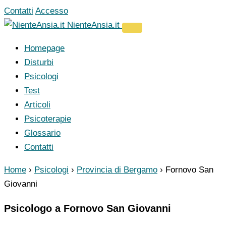
Vai
Contatti
Accesso
al
NienteAnsia.it
contenuto
Homepage
Disturbi
Psicologi
Test
Articoli
Psicoterapie
Glossario
Contatti
Home
›
Psicologi
›
Provincia di Bergamo
›
Fornovo San
Giovanni
Psicologo a Fornovo San Giovanni