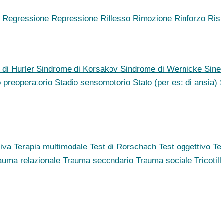
o
Regressione
Repressione
Riflesso
Rimozione
Rinforzo
Ris
 di Hurler
Sindrome di Korsakov
Sindrome di Wernicke
Sine
o preoperatorio
Stadio sensomotorio
Stato (per es: di ansia)
siva
Terapia multimodale
Test di Rorschach
Test oggettivo
Te
auma relazionale
Trauma secondario
Trauma sociale
Tricoti