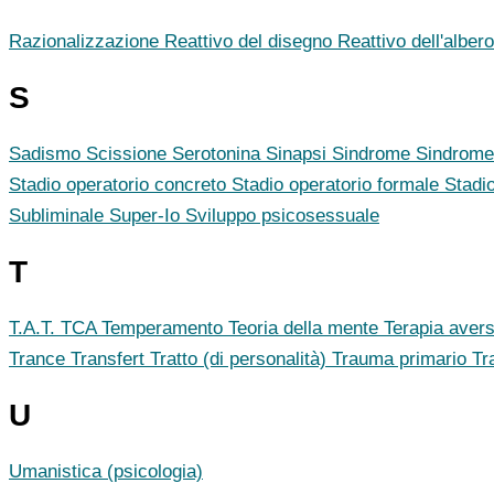
Razionalizzazione
Reattivo del disegno
Reattivo dell'alber
S
Sadismo
Scissione
Serotonina
Sinapsi
Sindrome
Sindrome
Stadio operatorio concreto
Stadio operatorio formale
Stadi
Subliminale
Super-Io
Sviluppo psicosessuale
T
T.A.T.
TCA
Temperamento
Teoria della mente
Terapia aver
Trance
Transfert
Tratto (di personalità)
Trauma primario
Tr
U
Umanistica (psicologia)