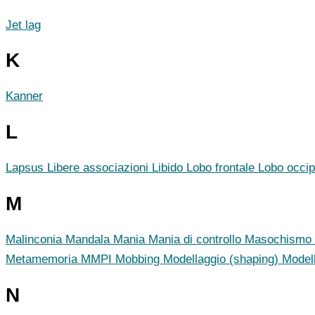
Jet lag
K
Kanner
L
Lapsus
Libere associazioni
Libido
Lobo frontale
Lobo occip
M
Malinconia
Mandala
Mania
Mania di controllo
Masochismo
Metamemoria
MMPI
Mobbing
Modellaggio (shaping)
Model
N