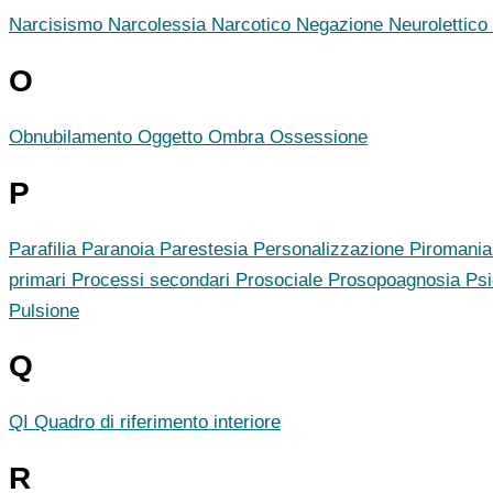
Narcisismo
Narcolessia
Narcotico
Negazione
Neurolettico
O
Obnubilamento
Oggetto
Ombra
Ossessione
P
Parafilia
Paranoia
Parestesia
Personalizzazione
Piromani
primari
Processi secondari
Prosociale
Prosopoagnosia
Ps
Pulsione
Q
QI
Quadro di riferimento interiore
R