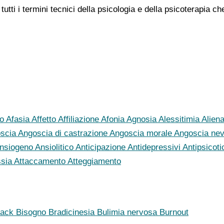
tutti i termini tecnici della psicologia e della psicoterapia 
to
Afasia
Affetto
Affiliazione
Afonia
Agnosia
Alessitimia
Alien
scia
Angoscia di castrazione
Angoscia morale
Angoscia nev
nsiogeno
Ansiolitico
Anticipazione
Antidepressivi
Antipsicoti
ssia
Attaccamento
Atteggiamento
back
Bisogno
Bradicinesia
Bulimia nervosa
Burnout