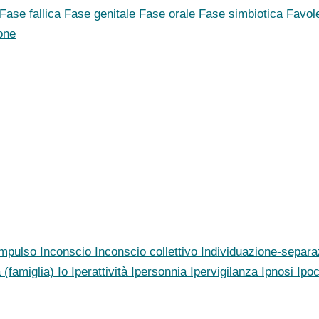
Fase fallica
Fase genitale
Fase orale
Fase simbiotica
Favol
one
Impulso
Inconscio
Inconscio collettivo
Individuazione-separ
a (famiglia)
Io
Iperattività
Ipersonnia
Ipervigilanza
Ipnosi
Ipo