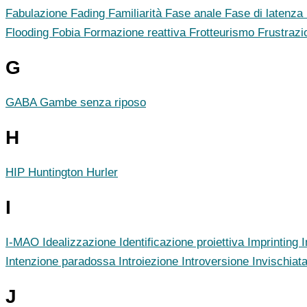
Fabulazione
Fading
Familiarità
Fase anale
Fase di latenza
Flooding
Fobia
Formazione reattiva
Frotteurismo
Frustrazi
G
GABA
Gambe senza riposo
H
HIP
Huntington
Hurler
I
I-MAO
Idealizzazione
Identificazione proiettiva
Imprinting
Intenzione paradossa
Introiezione
Introversione
Invischiat
J