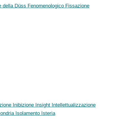
e della Düss
Fenomenologico
Fissazione
azione
Inibizione
Insight
Intellettualizzazione
condria
Isolamento
Isteria