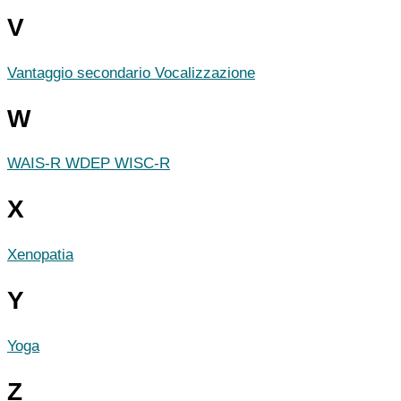
V
Vantaggio secondario
Vocalizzazione
W
WAIS-R
WDEP
WISC-R
X
Xenopatia
Y
Yoga
Z