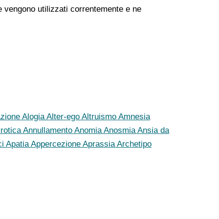
che vengono utilizzati correntemente e ne
azione
Alogia
Alter-ego
Altruismo
Amnesia
rotica
Annullamento
Anomia
Anosmia
Ansia da
ci
Apatia
Appercezione
Aprassia
Archetipo