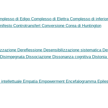
mplesso di Edipo
Complesso di Elettra
Complesso di inferio
nifesto
Controtransfert
Conversione
Corea di Huntington
izzazione
Dereflessione
Desensibilizzazione sistematica
De
Disimpegnata
Dissociazione
Dissonanza cognitiva
Distonia
intellettuale
Empatia
Empowerment
Encefalogramma
Epile