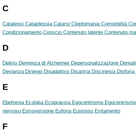
C
Catalessi
Cataplessia
Catarsi
Cleptomania
Comorbilità
Co
Condizionamento
Conscio
Contenuto latente
Contenuto ma
D
Delirio
Demenza di Alzheimer
Depersonalizzazione
Dereal
Devianza
Diniego
Disadattivo
Disartria
Discinesia
Disforia
E
Ebefrenia
Ecolalia
Ecoprassia
Egocentrismo
Egocentrismo 
nervoso
Estroversione
Euforia
Eustress
Evitamento
F