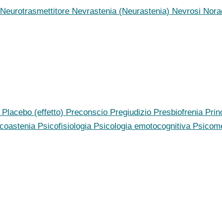
Neurotrasmettitore
Nevrastenia (Neurastenia)
Nevrosi
Nora
a
Placebo (effetto)
Preconscio
Pregiudizio
Presbiofrenia
Prin
icoastenia
Psicofisiologia
Psicologia emotocognitiva
Psicom