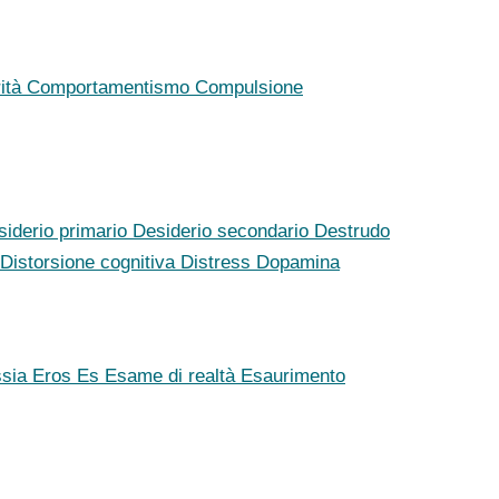
rità
Comportamentismo
Compulsione
siderio primario
Desiderio secondario
Destrudo
Distorsione cognitiva
Distress
Dopamina
ssia
Eros
Es
Esame di realtà
Esaurimento