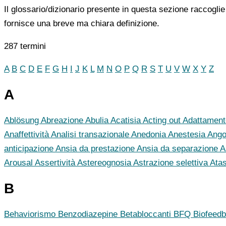
Il glossario/dizionario presente in questa sezione raccoglie 
fornisce una breve ma chiara definizione.
287 termini
A
B
C
D
E
F
G
H
I
J
K
L
M
N
O
P
Q
R
S
T
U
V
W
X
Y
Z
A
Ablösung
Abreazione
Abulia
Acatisia
Acting out
Adattamen
Anaffettività
Analisi transazionale
Anedonia
Anestesia
Ango
anticipazione
Ansia da prestazione
Ansia da separazione
A
Arousal
Assertività
Astereognosia
Astrazione selettiva
Ata
B
Behaviorismo
Benzodiazepine
Betabloccanti
BFQ
Biofeed