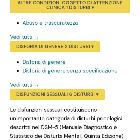
ALTRE CONDIZIONI OGGETTO DI ATTENZIONE
CLINICA
1 DISTURBI
▾
Abuso e trascuratezza
Vedi tutti →
DISFORIA DI GENERE
2 DISTURBI
▾
Disforia di genere
Disforia di genere senza specificazione
Vedi tutti →
DISFUNZIONI SESSUALI
6 DISTURBI
▾
Le disfunzioni sessuali costituiscono
un'importante categoria di disturbi psicologici
descritti nel DSM-5 (Manuale Diagnostico e
Statistico dei Disturbi Mentali, Quinta Edizione).