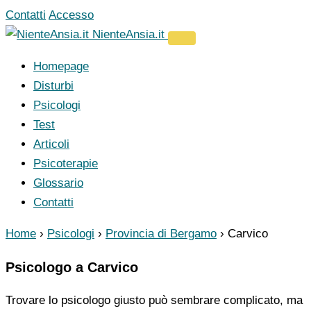
Vai
Contatti
Accesso
al
NienteAnsia.it
contenuto
Homepage
Disturbi
Psicologi
Test
Articoli
Psicoterapie
Glossario
Contatti
Home
›
Psicologi
›
Provincia di Bergamo
›
Carvico
Psicologo a Carvico
Trovare lo psicologo giusto può sembrare complicato, ma