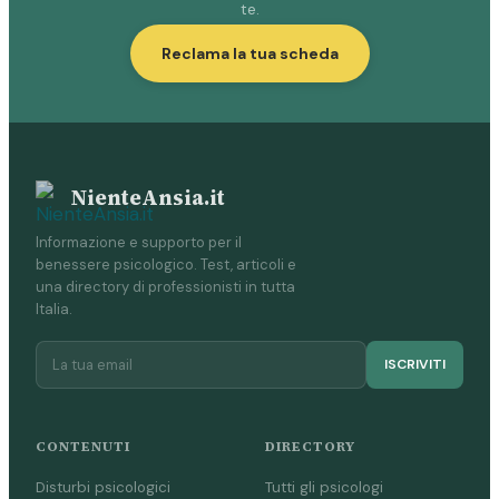
te.
Reclama la tua scheda
NienteAnsia.it
Informazione e supporto per il
benessere psicologico. Test, articoli e
una directory di professionisti in tutta
Italia.
ISCRIVITI
CONTENUTI
DIRECTORY
Disturbi psicologici
Tutti gli psicologi