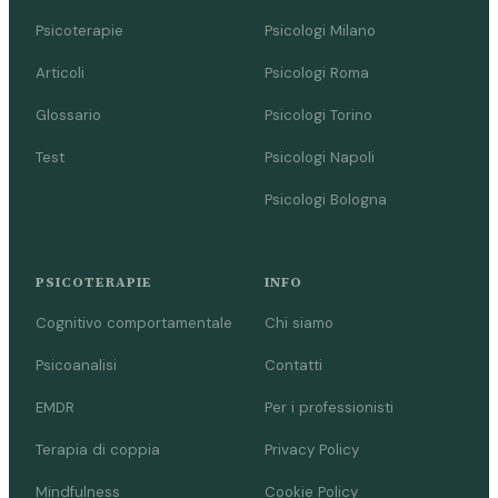
Psicoterapie
Psicologi Milano
Articoli
Psicologi Roma
Glossario
Psicologi Torino
Test
Psicologi Napoli
Psicologi Bologna
PSICOTERAPIE
INFO
Cognitivo comportamentale
Chi siamo
Psicoanalisi
Contatti
EMDR
Per i professionisti
Terapia di coppia
Privacy Policy
Mindfulness
Cookie Policy