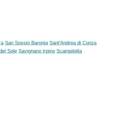
ra
San Sossio Baronia
Sant'Andrea di Conza
del Sole
Savignano Irpino
Scampitella