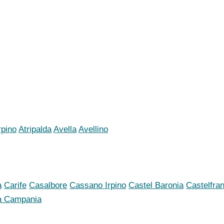
rpino
Atripalda
Avella
Avellino
a
Carife
Casalbore
Cassano Irpino
Castel Baronia
Castelfran
a Campania