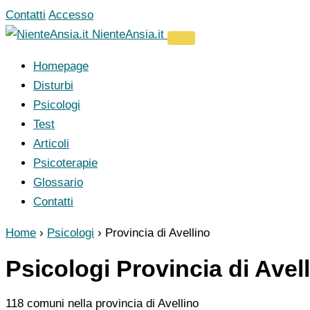
Vai
Contatti
Accesso
al
NienteAnsia.it
contenuto
Homepage
Disturbi
Psicologi
Test
Articoli
Psicoterapie
Glossario
Contatti
Home
›
Psicologi
›
Provincia di Avellino
Psicologi Provincia di Avel
118 comuni nella provincia di Avellino