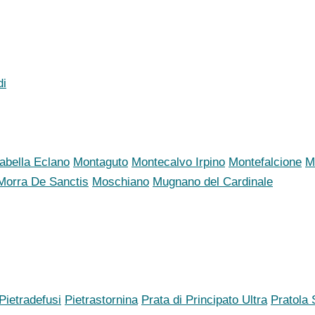
di
abella Eclano
Montaguto
Montecalvo Irpino
Montefalcione
M
Morra De Sanctis
Moschiano
Mugnano del Cardinale
Pietradefusi
Pietrastornina
Prata di Principato Ultra
Pratola 