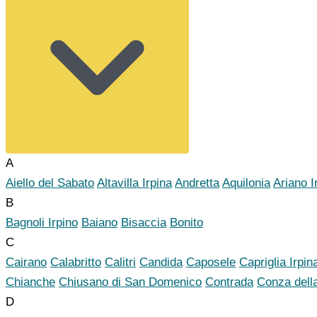
A
Aiello del Sabato
Altavilla Irpina
Andretta
Aquilonia
Ariano I
B
Bagnoli Irpino
Baiano
Bisaccia
Bonito
C
Cairano
Calabritto
Calitri
Candida
Caposele
Capriglia Irpin
Chianche
Chiusano di San Domenico
Contrada
Conza dell
D