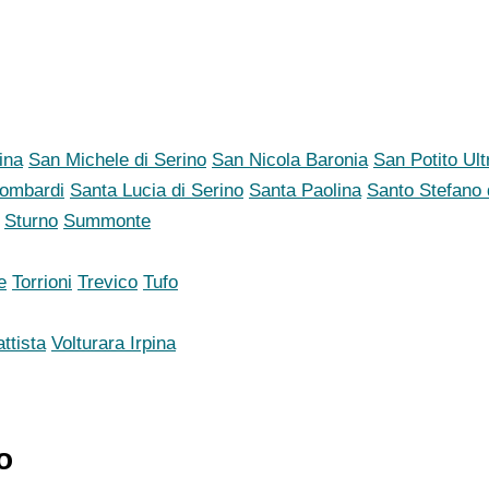
ina
San Michele di Serino
San Nicola Baronia
San Potito Ult
Lombardi
Santa Lucia di Serino
Santa Paolina
Santo Stefano 
Sturno
Summonte
e
Torrioni
Trevico
Tufo
ttista
Volturara Irpina
o