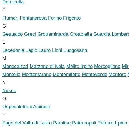
Domicella
F
Flumeri
Fontanarosa
Forino
Frigento
G
Gesualdo
Greci
Grottaminarda
Grottolella
Guardia Lombar
L
Lacedonia
Lapio
Lauro
Lioni
Luogosano
M
Manocalzati
Marzano di Nola
Melito Irpino
Mercogliano
Mir
Montella
Montemarano
Montemiletto
Monteverde
Montoro
N
Nusco
O
Ospedaletto d'Alpinolo
P
Pago del Vallo di Lauro
Parolise
Paternopoli
Petruro Irpino