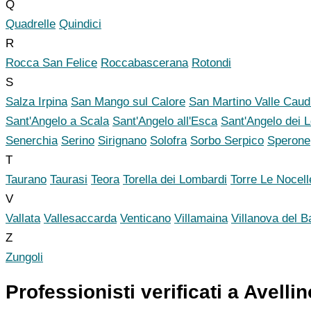
Q
Quadrelle
Quindici
R
Rocca San Felice
Roccabascerana
Rotondi
S
Salza Irpina
San Mango sul Calore
San Martino Valle Caud
Sant'Angelo a Scala
Sant'Angelo all'Esca
Sant'Angelo dei 
Senerchia
Serino
Sirignano
Solofra
Sorbo Serpico
Sperone
T
Taurano
Taurasi
Teora
Torella dei Lombardi
Torre Le Nocell
V
Vallata
Vallesaccarda
Venticano
Villamaina
Villanova del Ba
Z
Zungoli
Professionisti verificati a Avellin