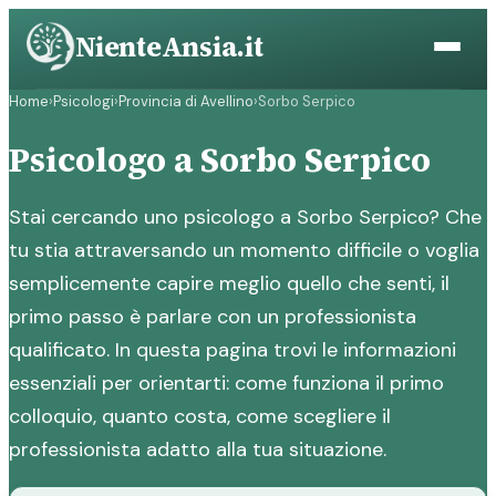
Vai
NienteAnsia.it
al
contenuto
Home
›
Psicologi
›
Provincia di Avellino
›
Sorbo Serpico
Psicologo a Sorbo Serpico
Stai cercando uno psicologo a Sorbo Serpico? Che
tu stia attraversando un momento difficile o voglia
semplicemente capire meglio quello che senti, il
primo passo è parlare con un professionista
qualificato. In questa pagina trovi le informazioni
essenziali per orientarti: come funziona il primo
colloquio, quanto costa, come scegliere il
professionista adatto alla tua situazione.