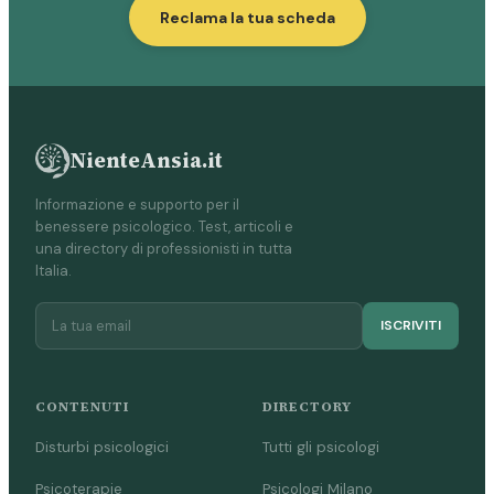
Reclama la tua scheda
NienteAnsia.it
Informazione e supporto per il
benessere psicologico. Test, articoli e
una directory di professionisti in tutta
Italia.
ISCRIVITI
CONTENUTI
DIRECTORY
Disturbi psicologici
Tutti gli psicologi
Psicoterapie
Psicologi Milano