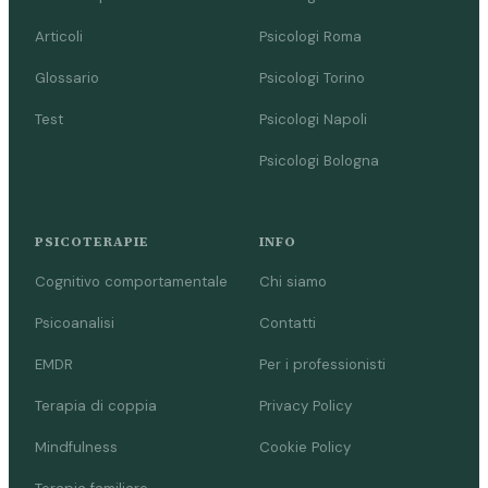
Articoli
Psicologi Roma
Glossario
Psicologi Torino
Test
Psicologi Napoli
Psicologi Bologna
PSICOTERAPIE
INFO
Cognitivo comportamentale
Chi siamo
Psicoanalisi
Contatti
EMDR
Per i professionisti
Terapia di coppia
Privacy Policy
Mindfulness
Cookie Policy