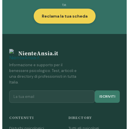
te.
Reclama la tua scheda
NienteAnsia.it
Informazione e supporto per il
benessere psicologico. Test, articoli e
una directory di professionisti in tutta
Italia.
ISCRIVITI
CONTENUTI
DIRECTORY
Disturbi psicologici
Tutti gli psicologi