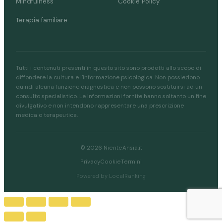
Mindfulness
Cookie Policy
Terapia familiare
Tutti i contenuti presenti in questo sito sono prodotti allo scopo di
diffondere la cultura e l'informazione psicologica. Non possiedono
quindi alcuna funzione diagnostica e non possono sostituirsi ad un
consulto specialistico. Le informazioni fornite hanno soltanto un fine
divulgativo e non intendono rappresentare una prescrizione
medica o terapeutica.
© 2026 NienteAnsia.it
Privacy
Cookie
Termini
Powered by LocalRanking