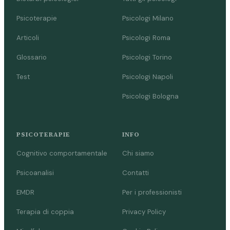
Psicoterapie
Psicologi Milano
Articoli
Psicologi Roma
Glossario
Psicologi Torino
Test
Psicologi Napoli
Psicologi Bologna
PSICOTERAPIE
INFO
Cognitivo comportamentale
Chi siamo
Psicoanalisi
Contatti
EMDR
Per i professionisti
Terapia di coppia
Privacy Policy