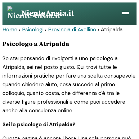
Vai
NienteAnsia.it
al
contenuto
Home
›
Psicologi
›
Provincia di Avellino
›
Atripalda
Psicologo a Atripalda
Se stai pensando di rivolgerti a uno psicologo a
Atripalda, sei nel posto giusto. Qui trovi tutte le
informazioni pratiche per fare una scelta consapevole:
quando chiedere aiuto, cosa succede al primo
colloquio, quanto costa, che differenza c'è tra le
diverse figure professionali e come puoi accedere
anche alla consulenza online.
Sei lo psicologo di Atripalda?
Questa pagina è ancora libera. Una sola persona può