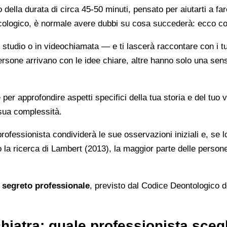
della durata di circa 45-50 minuti, pensato per aiutarti a far
sicologico, è normale avere dubbi su cosa succederà: ecco c
n studio o in videochiamata — e ti lascerà raccontare con i tu
ersone arrivano con le idee chiare, altre hanno solo una sen
per approfondire aspetti specifici della tua storia e del tuo v
 sua complessità.
 professionista condividerà le sue osservazioni iniziali e, se 
 la ricerca di Lambert (2013), la maggior parte delle persone 
l
segreto professionale
, previsto dal Codice Deontologico de
hiatra: quale professionista sceg