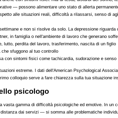
vorative — possono alimentare uno stato di allerta permanent
etto alle situazioni reali, difficoltà a rilassarsi, senso di a
ettimane e non si risolve da solo. La depressione riguarda ci
partner, in famiglia o nell'ambiente di lavoro che generano soff
, lutto, perdita del lavoro, trasferimento, nascita di un figlio
 che sfuggono al tuo controllo
nsa con sintomi fisici come tachicardia, sudorazione e senso
ituazioni estreme. I dati dell'American Psychological Associ
 primo colloquio serve a fare chiarezza sulla tua situazione in
dello psicologo
a vasta gamma di difficoltà psicologiche ed emotive. In un con
, distanza dai servizi — si somma alle problematiche individu