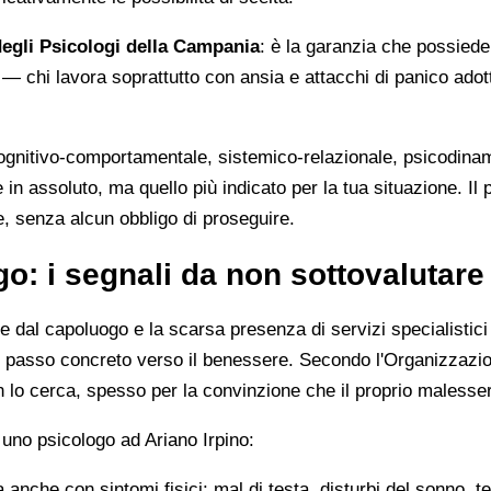
egli Psicologi della Campania
: è la garanzia che possiede i
 — chi lavora soprattutto con ansia e attacchi di panico adot
cognitivo-comportamentale, sistemico-relazionale, psicodinami
 in assoluto, ma quello più indicato per la tua situazione. Il
e, senza alcun obbligo di proseguire.
o: i segnali da non sottovalutare
nze dal capoluogo e la scarsa presenza di servizi specialistic
imo passo concreto verso il benessere. Secondo l'Organizzazio
 lo cerca, spesso per la convinzione che il proprio malesse
 uno psicologo ad Ariano Irpino:
anche con sintomi fisici: mal di testa, disturbi del sonno, te