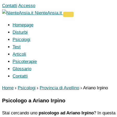
Vai
Contatti
Accesso
al
NienteAnsia.it
contenuto
Homepage
Disturbi
Psicologi
Test
Articoli
Psicoterapie
Glossario
Contatti
Home
›
Psicologi
›
Provincia di Avellino
›
Ariano Irpino
Psicologo a Ariano Irpino
Stai cercando uno
psicologo ad Ariano Irpino
? In questa 