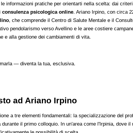
 informazioni pratiche per orientarti nella scelta: dai criteri
i
consulenza psicologica online
. Ariano Irpino, con circa 22
lino
, che comprende il Centro di Salute Mentale e il Consulto
icativo pendolarismo verso Avellino e le aree costiere campa
rne e alla gestione dei cambiamenti di vita.
marla — diventa la tua, esclusiva.
to ad Ariano Irpino
ione a tre elementi fondamentali: la specializzazione del prof
 durante il primo colloquio. In un'area come l'Irpinia, dove il n
icativamente le possibilità di scelta.