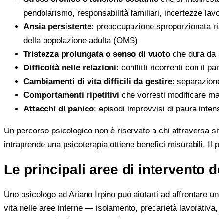
pendolarismo, responsabilità familiari, incertezze la
Ansia persistente
: preoccupazione sproporzionata risp
della popolazione adulta (OMS)
Tristezza prolungata o senso di vuoto
che dura da s
Difficoltà nelle relazioni
: conflitti ricorrenti con il 
Cambiamenti di vita difficili da gestire
: separazione
Comportamenti ripetitivi
che vorresti modificare ma
Attacchi di panico
: episodi improvvisi di paura inte
Un percorso psicologico non è riservato a chi attraversa s
intraprende una psicoterapia ottiene benefici misurabili. Il
Le principali aree di intervento 
Uno psicologo ad Ariano Irpino può aiutarti ad affrontare un
vita nelle aree interne — isolamento, precarietà lavorativa