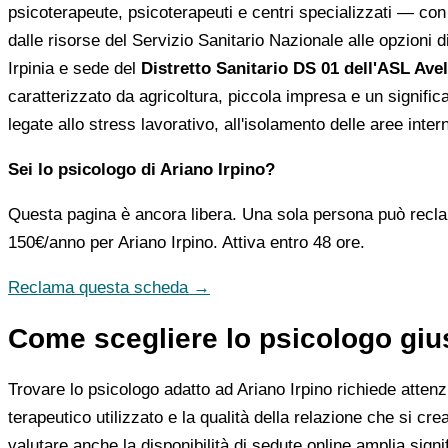
psicoterapeute, psicoterapeuti e centri specializzati — con le
dalle risorse del Servizio Sanitario Nazionale alle opzioni d
Irpinia e sede del
Distretto Sanitario DS 01 dell'ASL Avel
caratterizzato da agricoltura, piccola impresa e un signif
legate allo stress lavorativo, all'isolamento delle aree inte
Sei lo psicologo di Ariano Irpino?
Questa pagina è ancora libera. Una sola persona può recla
150€/anno
per Ariano Irpino. Attiva entro 48 ore.
Reclama questa scheda →
Come scegliere lo psicologo gius
Trovare lo psicologo adatto ad Ariano Irpino richiede attenz
terapeutico utilizzato e la qualità della relazione che si crea
valutare anche la disponibilità di sedute online amplia signif