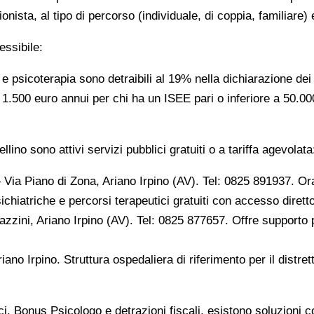
onista, al tipo di percorso (individuale, di coppia, familiare) 
essibile:
e psicoterapia sono detraibili al 19% nella dichiarazione dei
 a 1.500 euro annui per chi ha un ISEE pari o inferiore a 50.
lino sono attivi servizi pubblici gratuiti o a tariffa agevolata
Via Piano di Zona, Ariano Irpino (AV). Tel: 0825 891937. Ora
ichiatriche e percorsi terapeutici gratuiti con accesso diret
ini, Ariano Irpino (AV). Tel: 0825 877657. Offre supporto ps
ano Irpino. Struttura ospedaliera di riferimento per il distre
ci, Bonus Psicologo e detrazioni fiscali, esistono soluzioni co