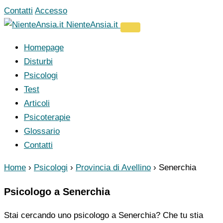
Vai
Contatti
Accesso
al
NienteAnsia.it
contenuto
Homepage
Disturbi
Psicologi
Test
Articoli
Psicoterapie
Glossario
Contatti
Home
›
Psicologi
›
Provincia di Avellino
›
Senerchia
Psicologo a Senerchia
Stai cercando uno psicologo a Senerchia? Che tu stia