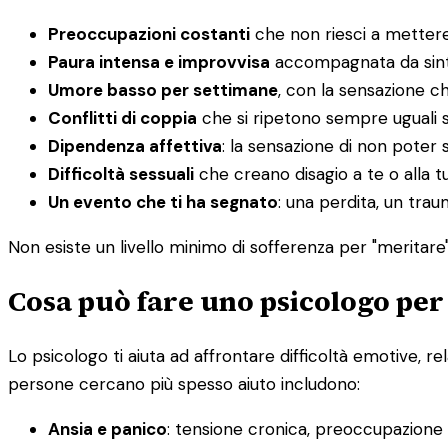
Preoccupazioni costanti
che non riesci a mettere
Paura intensa e improvvisa
accompagnata da sintom
Umore basso per settimane
, con la sensazione c
Conflitti di coppia
che si ripetono sempre uguali 
Dipendenza affettiva
: la sensazione di non poter s
Difficoltà sessuali
che creano disagio a te o alla t
Un evento che ti ha segnato
: una perdita, un tra
Non esiste un livello minimo di sofferenza per "meritare" 
Cosa può fare uno psicologo per
Lo psicologo ti aiuta ad affrontare difficoltà emotive, re
persone cercano più spesso aiuto includono:
Ansia e panico
: tensione cronica, preoccupazione in