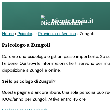
Vai
al
contenuto
NienteAnsia.it
Home
›
Psicologi
›
Provincia di Avellino
›
Zungoli
Psicologo a Zungoli
Cercare uno psicologo è già un passo importante. Se sei
fai bene. Qui trovi le informazioni che ti servono per m
disposizione a Zungoli e online.
Sei lo psicologo di Zungoli?
Questa pagina è ancora libera. Una sola persona può rec
100€/anno
per Zungoli. Attiva entro 48 ore.