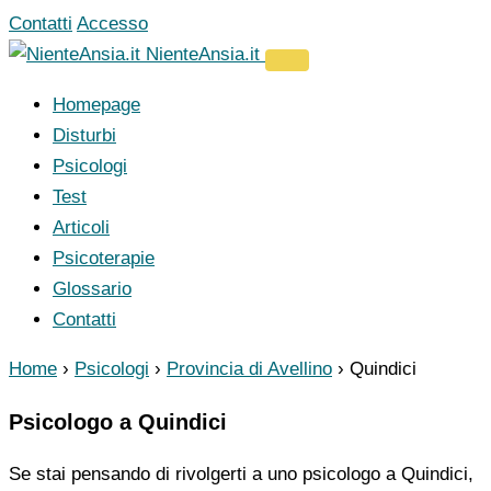
Vai
Contatti
Accesso
al
NienteAnsia.it
contenuto
Homepage
Disturbi
Psicologi
Test
Articoli
Psicoterapie
Glossario
Contatti
Home
›
Psicologi
›
Provincia di Avellino
›
Quindici
Psicologo a Quindici
Se stai pensando di rivolgerti a uno psicologo a Quindici,