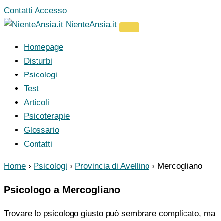
Vai
Contatti
Accesso
al
NienteAnsia.it
contenuto
Homepage
Disturbi
Psicologi
Test
Articoli
Psicoterapie
Glossario
Contatti
Home
›
Psicologi
›
Provincia di Avellino
›
Mercogliano
Psicologo a Mercogliano
Trovare lo psicologo giusto può sembrare complicato, ma