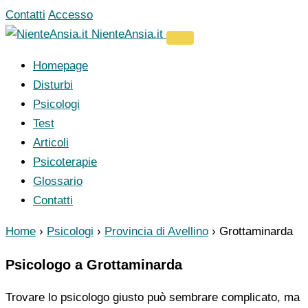
Vai
Contatti
Accesso
al
NienteAnsia.it
contenuto
Homepage
Disturbi
Psicologi
Test
Articoli
Psicoterapie
Glossario
Contatti
Home
›
Psicologi
›
Provincia di Avellino
›
Grottaminarda
Psicologo a Grottaminarda
Trovare lo psicologo giusto può sembrare complicato, ma