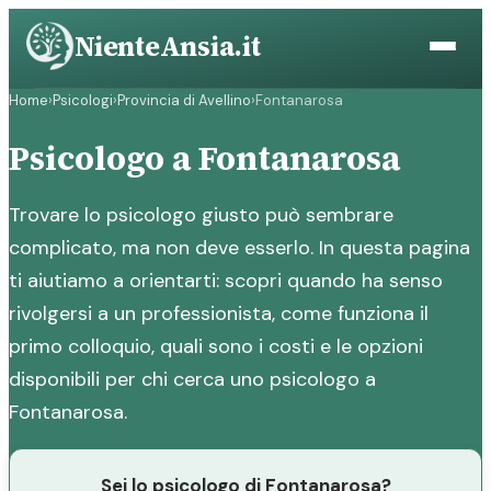
Vai
NienteAnsia.it
al
contenuto
Home
›
Psicologi
›
Provincia di Avellino
›
Fontanarosa
Psicologo a Fontanarosa
Trovare lo psicologo giusto può sembrare
complicato, ma non deve esserlo. In questa pagina
ti aiutiamo a orientarti: scopri quando ha senso
rivolgersi a un professionista, come funziona il
primo colloquio, quali sono i costi e le opzioni
disponibili per chi cerca uno psicologo a
Fontanarosa.
Sei lo psicologo di Fontanarosa?