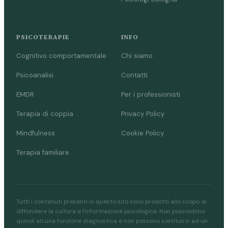
PSICOTERAPIE
INFO
Cognitivo comportamentale
Chi siamo
Psicoanalisi
Contatti
EMDR
Per i professionisti
Terapia di coppia
Privacy Policy
Mindfulness
Cookie Policy
Terapia familiare
Tutti i contenuti presenti in questo sito sono prodotti allo scopo di
diffondere la cultura e l'informazione psicologica. Non possiedono
quindi alcuna funzione diagnostica e non possono sostituirsi ad un