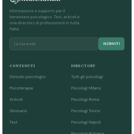
Informazione e supporto per il
benessere psicologico. Test, articoli e
una directory di professionisti in tutta
Italia.
ISCRIVITI
CONTENUTI
DIRECTORY
Disturbi psicologici
Tutti gli psicologi
Psicoterapie
Psicologi Milano
Articoli
Psicologi Roma
Glossario
Psicologi Torino
Test
Psicologi Napoli
Psicologi Bologna