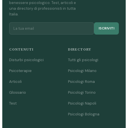
benessere psicologico. Test, articoli e
una directory di professionisti in tutta
Italia.
ISCRIVITI
CONTENUTI
DIRECTORY
Disturbi psicologici
Tutti gli psicologi
Psicoterapie
Psicologi Milano
Articoli
Psicologi Roma
Glossario
Psicologi Torino
Test
Psicologi Napoli
Psicologi Bologna