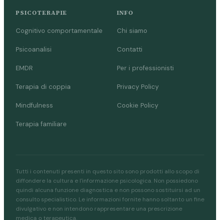
PSICOTERAPIE
INFO
Cognitivo comportamentale
Chi siamo
Psicoanalisi
Contatti
EMDR
Per i professionisti
Terapia di coppia
Privacy Policy
Mindfulness
Cookie Policy
Terapia familiare
Tutti i contenuti presenti in questo sito sono prodotti allo scopo di
diffondere la cultura e l'informazione psicologica. Non possiedono
quindi alcuna funzione diagnostica e non possono sostituirsi ad un
consulto specialistico. Le informazioni fornite hanno soltanto un fine
divulgativo e non intendono rappresentare una prescrizione
medica o terapeutica.