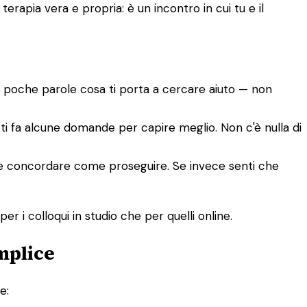
rapia vera e propria: è un incontro in cui tu e il
n poche parole cosa ti porta a cercare aiuto — non
e ti fa alcune domande per capire meglio. Non c'è nulla di
tete concordare come proseguire. Se invece senti che
er i colloqui in studio che per quelli online.
mplice
e: