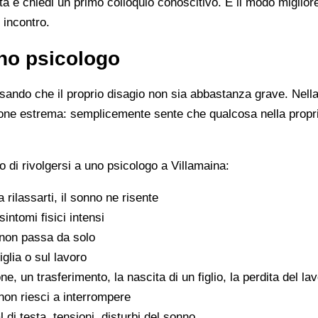
ista e chiedi un primo colloquio conoscitivo. È il modo miglio
 incontro.
no psicologo
ando che il proprio disagio non sia abbastanza grave. Nella 
zione estrema: semplicemente sente che qualcosa nella propr
 di rivolgersi a uno psicologo a Villamaina:
 a rilassarti, il sonno ne risente
sintomi fisici intensi
non passa da solo
iglia o sul lavoro
e, un trasferimento, la nascita di un figlio, la perdita del la
on riesci a interrompere
di testa, tensioni, disturbi del sonno