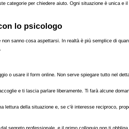
e categorie per chiedere aiuto. Ogni situazione è unica e il
con lo psicologo
 non sanno cosa aspettarsi. In realtà è più semplice di quanto
.
gio o usare il form online. Non serve spiegare tutto nel det
accoglie e ti lascia parlare liberamente. Ti farà alcune doman
rima lettura della situazione e, se c'è interesse reciproco, p
dal segreto professionale, e il primo colloquio non ti obbliga