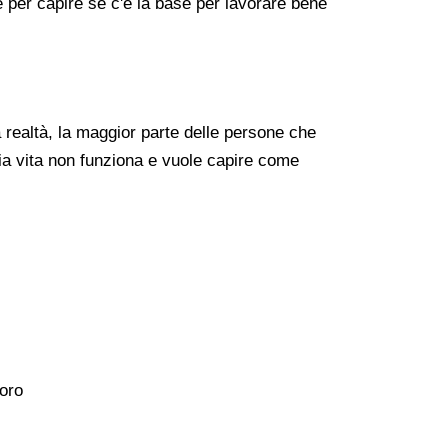
re per capire se c'è la base per lavorare bene
realtà, la maggior parte delle persone che
ia vita non funziona e vuole capire come
voro