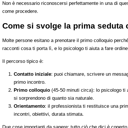
Non è necessario riconoscersi perfettamente in una di quest
come procedere.
Come si svolge la prima seduta 
Molte persone esitano a prenotare il primo colloquio perché
racconti cosa ti porta lì, e lo psicologo ti aiuta a fare ordine
Il percorso tipico è:
Contatto iniziale
: puoi chiamare, scrivere un messag
primo incontro.
Primo colloquio
(45-50 minuti circa): lo psicologo ti 
si sorprendono di quanto sia naturale.
Orientamento
: il professionista ti restituisce una p
incontri, obiettivi, durata stimata.
Due cose importanti da sapere: tutto ciò che dici è coperto 