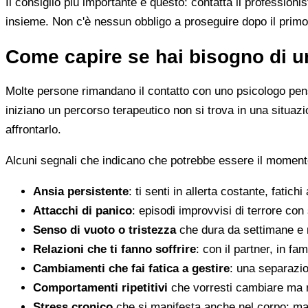
Il consiglio più importante è questo: contatta il profession
insieme. Non c'è nessun obbligo a proseguire dopo il primo
Come capire se hai bisogno di u
Molte persone rimandano il contatto con uno psicologo pens
iniziano un percorso terapeutico non si trova in una situa
affrontarlo.
Alcuni segnali che indicano che potrebbe essere il momento
Ansia persistente
: ti senti in allerta costante, fatichi
Attacchi di panico
: episodi improvvisi di terrore con 
Senso di vuoto o tristezza
che dura da settimane e 
Relazioni che ti fanno soffrire
: con il partner, in fam
Cambiamenti che fai fatica a gestire
: una separazion
Comportamenti ripetitivi
che vorresti cambiare ma n
Stress cronico
che si manifesta anche nel corpo: mal 