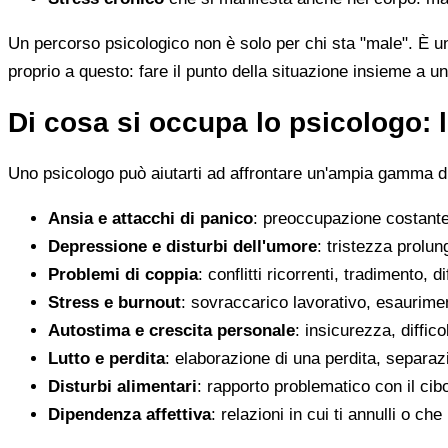
Un percorso psicologico non è solo per chi sta "male". È u
proprio a questo: fare il punto della situazione insieme a un
Di cosa si occupa lo psicologo: l
Uno psicologo può aiutarti ad affrontare un'ampia gamma di 
Ansia e attacchi di panico
: preoccupazione costante,
Depressione e disturbi dell'umore
: tristezza prolun
Problemi di coppia
: conflitti ricorrenti, tradimento, 
Stress e burnout
: sovraccarico lavorativo, esaurimen
Autostima e crescita personale
: insicurezza, diffic
Lutto e perdita
: elaborazione di una perdita, separaz
Disturbi alimentari
: rapporto problematico con il cib
Dipendenza affettiva
: relazioni in cui ti annulli o c