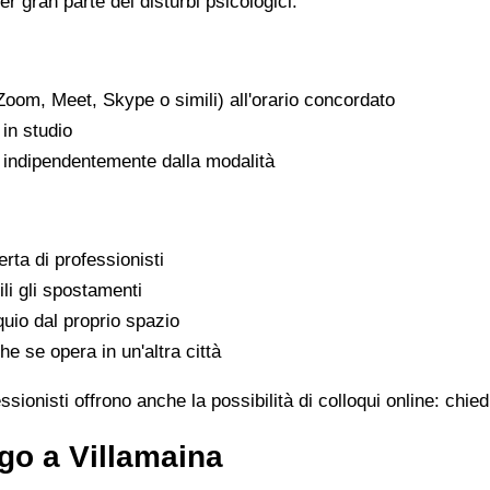
er gran parte dei disturbi psicologici.
Zoom, Meet, Skype o simili) all'orario concordato
in studio
, indipendentemente dalla modalità
rta di professionisti
ili gli spostamenti
uio dal proprio spazio
he se opera in un'altra città
sionisti offrono anche la possibilità di colloqui online: chie
go a Villamaina