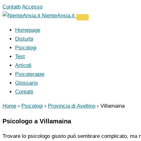
Vai
Contatti
Accesso
al
NienteAnsia.it
contenuto
Homepage
Disturbi
Psicologi
Test
Articoli
Psicoterapie
Glossario
Contatti
Home
›
Psicologi
›
Provincia di Avellino
›
Villamaina
Psicologo a Villamaina
Trovare lo psicologo giusto può sembrare complicato, ma no