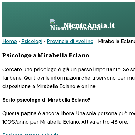
Vai
al
contenuto
NienteAnsia.it
Home
›
Psicologi
›
Provincia di Avellino
›
Mirabella Eclan
Psicologo a Mirabella Eclano
Cercare uno psicologo è già un passo importante. Se sei
fai bene. Qui trovi le informazioni che ti servono per m
disposizione a Mirabella Eclano e online.
Sei lo psicologo di Mirabella Eclano?
Questa pagina è ancora libera. Una sola persona può rec
100€/anno
per Mirabella Eclano. Attiva entro 48 ore.