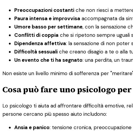
Preoccupazioni costanti
che non riesci a mettere
Paura intensa e improvvisa
accompagnata da sintom
Umore basso per settimane
, con la sensazione c
Conflitti di coppia
che si ripetono sempre uguali 
Dipendenza affettiva
: la sensazione di non poter s
Difficoltà sessuali
che creano disagio a te o alla t
Un evento che ti ha segnato
: una perdita, un tra
Non esiste un livello minimo di sofferenza per "meritare" 
Cosa può fare uno psicologo per
Lo psicologo ti aiuta ad affrontare difficoltà emotive, re
persone cercano più spesso aiuto includono:
Ansia e panico
: tensione cronica, preoccupazione in