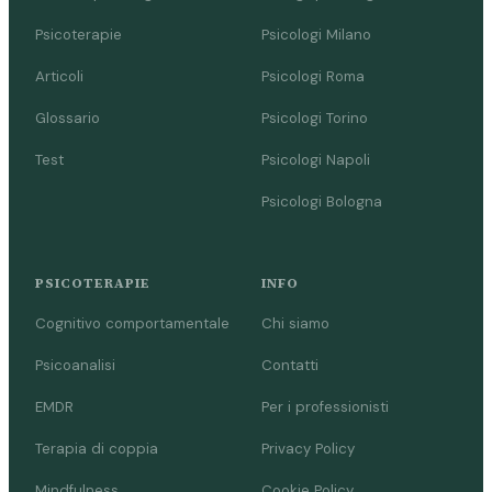
Psicoterapie
Psicologi Milano
Articoli
Psicologi Roma
Glossario
Psicologi Torino
Test
Psicologi Napoli
Psicologi Bologna
PSICOTERAPIE
INFO
Cognitivo comportamentale
Chi siamo
Psicoanalisi
Contatti
EMDR
Per i professionisti
Terapia di coppia
Privacy Policy
Mindfulness
Cookie Policy