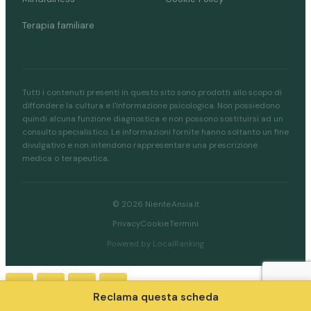
Terapia familiare
Tutti i contenuti presenti in questo sito sono prodotti allo scopo di
diffondere la cultura e l'informazione psicologica. Non possiedono
quindi alcuna funzione diagnostica e non possono sostituirsi ad un
consulto specialistico. Le informazioni fornite hanno soltanto un fine
divulgativo e non intendono rappresentare una prescrizione
medica o terapeutica.
© 2026 NienteAnsia.it
Privacy
Cookie
Termini
Powered by LocalRanking
Reclama questa scheda