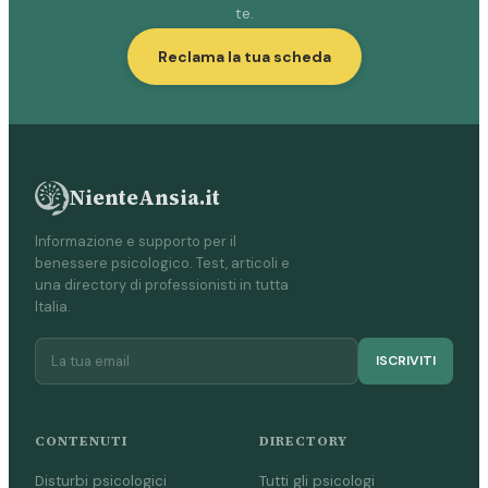
te.
Reclama la tua scheda
NienteAnsia.it
Informazione e supporto per il
benessere psicologico. Test, articoli e
una directory di professionisti in tutta
Italia.
ISCRIVITI
CONTENUTI
DIRECTORY
Disturbi psicologici
Tutti gli psicologi