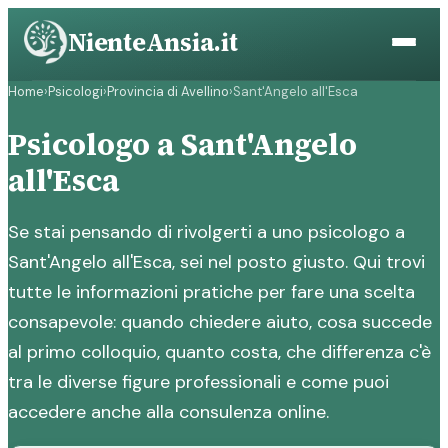
Vai
NienteAnsia.it
al
contenuto
Home
›
Psicologi
›
Provincia di Avellino
›
Sant'Angelo all'Esca
Psicologo a Sant'Angelo
all'Esca
Se stai pensando di rivolgerti a uno psicologo a
Sant'Angelo all'Esca, sei nel posto giusto. Qui trovi
tutte le informazioni pratiche per fare una scelta
consapevole: quando chiedere aiuto, cosa succede
al primo colloquio, quanto costa, che differenza c'è
tra le diverse figure professionali e come puoi
accedere anche alla consulenza online.