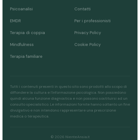
Psicoanalisi
Contatti
EMDR
Per i professionisti
Terapia di coppia
Privacy Policy
Mindfulness
Cookie Policy
Terapia familiare
Tutti i contenuti presenti in questo sito sono prodotti allo scopo di
diffondere la cultura e l'informazione psicologica. Non possiedono
quindi alcuna funzione diagnostica e non possono sostituirsi ad un
consulto specialistico. Le informazioni fornite hanno soltanto un fine
divulgativo e non intendono rappresentare una prescrizione
medica o terapeutica.
© 2026 NienteAnsia.it