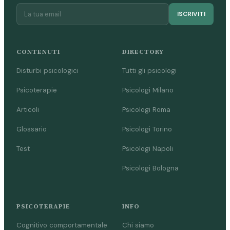
ISCRIVITI
CONTENUTI
DIRECTORY
Disturbi psicologici
Tutti gli psicologi
Psicoterapie
Psicologi Milano
Articoli
Psicologi Roma
Glossario
Psicologi Torino
Test
Psicologi Napoli
Psicologi Bologna
PSICOTERAPIE
INFO
Cognitivo comportamentale
Chi siamo