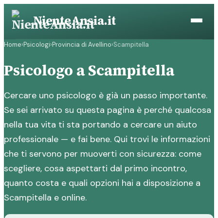
Vai
NienteAnsia.it
al
contenuto
Home
›
Psicologi
›
Provincia di Avellino
›
Scampitella
Psicologo a Scampitella
Cercare uno psicologo è già un passo importante.
Se sei arrivato su questa pagina è perché qualcosa
nella tua vita ti sta portando a cercare un aiuto
professionale — e fai bene. Qui trovi le informazioni
che ti servono per muoverti con sicurezza: come
scegliere, cosa aspettarti dal primo incontro,
quanto costa e quali opzioni hai a disposizione a
Scampitella e online.