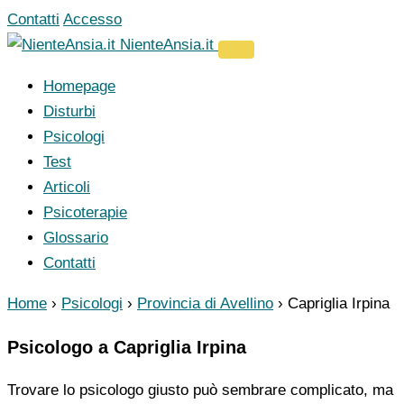
Vai
Contatti
Accesso
al
NienteAnsia.it
contenuto
Homepage
Disturbi
Psicologi
Test
Articoli
Psicoterapie
Glossario
Contatti
Home
›
Psicologi
›
Provincia di Avellino
›
Capriglia Irpina
Psicologo a Capriglia Irpina
Trovare lo psicologo giusto può sembrare complicato, ma