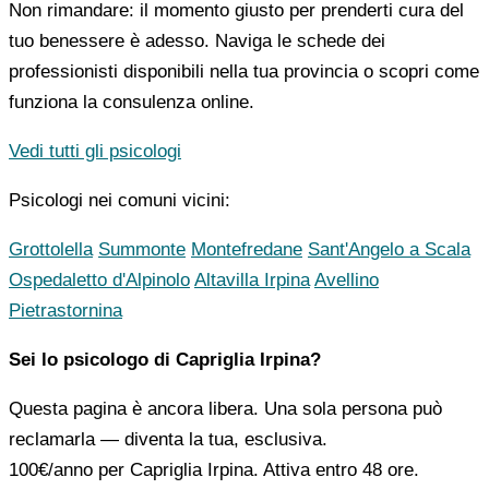
Non rimandare: il momento giusto per prenderti cura del
tuo benessere è adesso. Naviga le schede dei
professionisti disponibili nella tua provincia o scopri come
funziona la consulenza online.
Vedi tutti gli psicologi
Psicologi nei comuni vicini:
Grottolella
Summonte
Montefredane
Sant'Angelo a Scala
Ospedaletto d'Alpinolo
Altavilla Irpina
Avellino
Pietrastornina
Sei lo psicologo di Capriglia Irpina?
Questa pagina è ancora libera. Una sola persona può
reclamarla — diventa la tua, esclusiva.
100€/anno
per Capriglia Irpina. Attiva entro 48 ore.