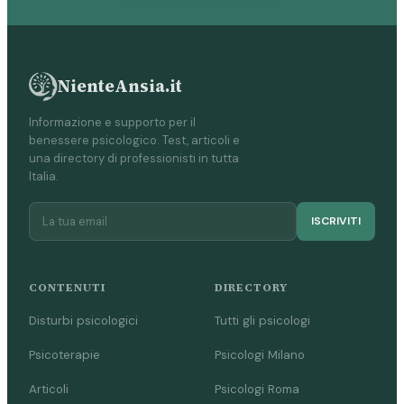
NienteAnsia.it
Informazione e supporto per il
benessere psicologico. Test, articoli e
una directory di professionisti in tutta
Italia.
ISCRIVITI
CONTENUTI
DIRECTORY
Disturbi psicologici
Tutti gli psicologi
Psicoterapie
Psicologi Milano
Articoli
Psicologi Roma