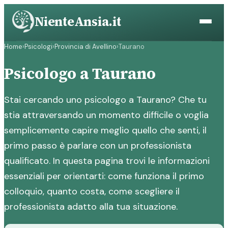
Vai
NienteAnsia.it
al
contenuto
Home
›
Psicologi
›
Provincia di Avellino
›
Taurano
Psicologo a Taurano
Stai cercando uno psicologo a Taurano? Che tu
stia attraversando un momento difficile o voglia
semplicemente capire meglio quello che senti, il
primo passo è parlare con un professionista
qualificato. In questa pagina trovi le informazioni
essenziali per orientarti: come funziona il primo
colloquio, quanto costa, come scegliere il
professionista adatto alla tua situazione.