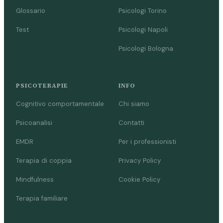
Glossario
Psicologi Torino
Test
Psicologi Napoli
Psicologi Bologna
PSICOTERAPIE
INFO
Cognitivo comportamentale
Chi siamo
Psicoanalisi
Contatti
EMDR
Per i professionisti
Terapia di coppia
Privacy Policy
Mindfulness
Cookie Policy
Terapia familiare